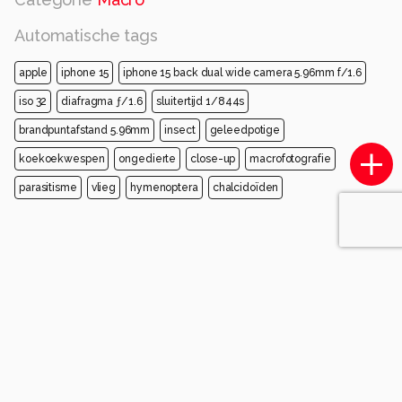
Automatische tags
apple
iphone 15
iphone 15 back dual wide camera 5.96mm f/1.6
iso 32
diafragma ƒ/1.6
sluitertijd 1/844s
brandpuntafstand 5.96mm
insect
geleedpotige
koekoekwespen
ongedierte
close-up
macrofotografie
parasitisme
vlieg
hymenoptera
chalcidoïden
Opmerkingen
Sorteren op
Login
of
maak een account
en discussieer mee!
jvriens
3 maanden geleden
mooi beeld