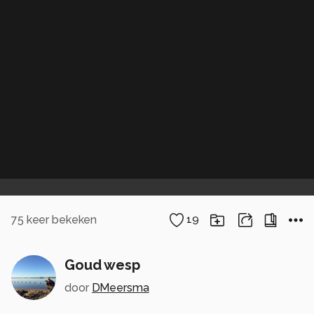
75
keer bekeken
19
Goud wesp
door
DMeersma