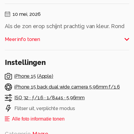
10 mei, 2026
Als de zon erop schijnt prachtig van kleur. Rond
vijf uur vaste bezoekers van insecten hotel
Meer info tonen
Alle rechten voorbehouden
Instellingen
iPhone 15
(
Apple
)
iPhone 15 back dual wide camera 5.96mm f/1.6
ISO 32 ·
ƒ/1.6 ·
1/844s ·
5.96mm
Flitser uit, verplichte modus
Alle foto informatie tonen
Categorie
Macro