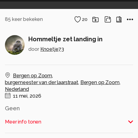
85
keer bekeken
20
Hommeltje zet landing in
door
Knoetje73
Bergen op Zoom
,
burgemeester van der laarstraat
,
Bergen op Zoom
,
Nederland
11 mei, 2026
Geen
Alle rechten voorbehouden
Meer info tonen