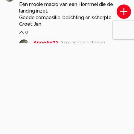
Een mooie macro van een Hommel die de
landing inzet.
Goede compositie, belichting en scherpte.
Groet, Jan
0
Knoetje73
3 maanden geleden
Super Dankjewel voor je mooie
compliment
Gr Monique
0
jvriens
3 maanden geleden
mooi beeld
0
Knoetje73
3 maanden geleden
Dankjewel voor je compliment
Gr Monique