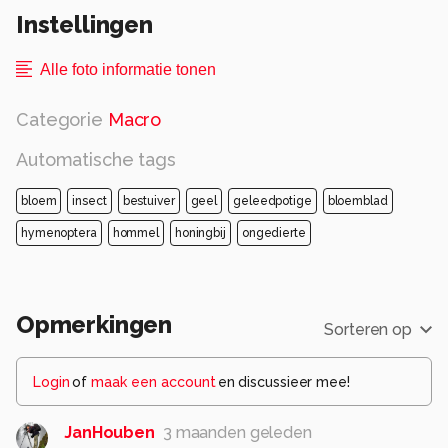
Instellingen
Alle foto informatie tonen
Categorie
Macro
Automatische tags
bloem
insect
bestuiver
geel
geleedpotige
bloemblad
hymenoptera
hommel
honingbij
ongedierte
Opmerkingen
Sorteren op
Login
of
maak een account
en discussieer mee!
JanHouben
3 maanden geleden