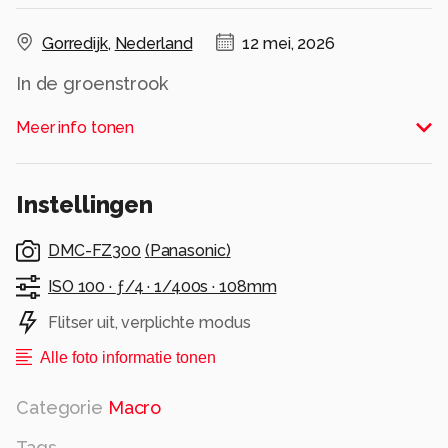
Gorredijk
,
Nederland
12 mei, 2026
In de groenstrook
Alle rechten voorbehouden
Meer info tonen
Instellingen
DMC-FZ300
(
Panasonic
)
ISO 100 ·
ƒ/4 ·
1/400s ·
108mm
Flitser uit, verplichte modus
Alle foto informatie tonen
Categorie
Macro
Tags