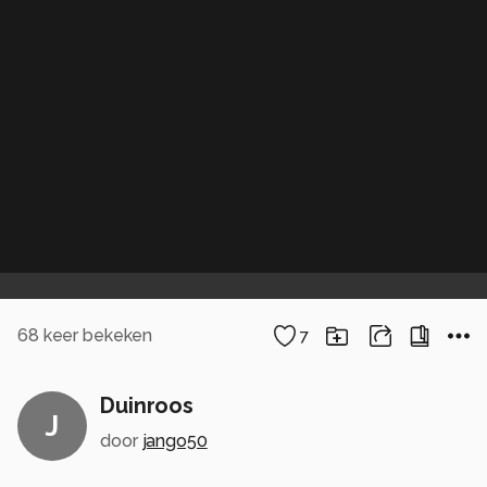
68
keer bekeken
7
Duinroos
J
door
jango50