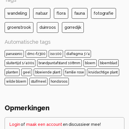
wandeling
natuur
flora
fauna
fotografie
groenstrook
duinroos
gorredijk
Automatische tags
panasonic
dmc-fz300
iso 100
diafragma ƒ/4
sluitertijd 1/400s
brandpuntafstand 108mm
bloem
bloemblad
planten
geel
bloeiende plant
familie rose
kruidachtige plant
wilde bloem
stuifmeel
hondsroos
Opmerkingen
Login
of
maak een account
en discussieer mee!