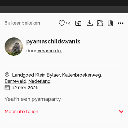
64
keer bekeken
14
pyamaschildswants
door
Veramulder
Landgoed Klein Bylaer
,
Kallenbroekerweg
,
Barneveld
,
Nederland
12 mei, 2026
Yeahh een pyamaparty
Alle rechten voorbehouden
Meer info tonen