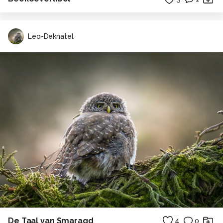
Leo-Deknatel
De Taal van Smaragd
4
0