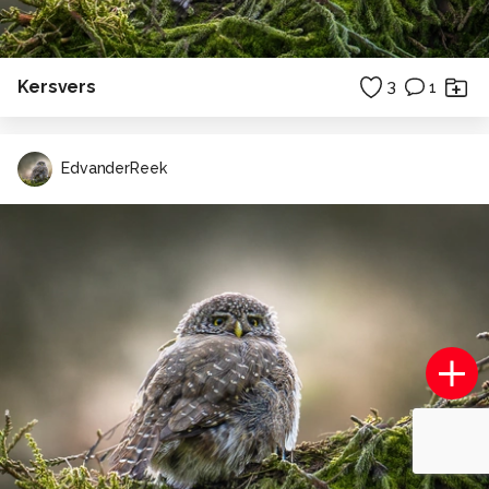
Kersvers
3
1
EdvanderReek