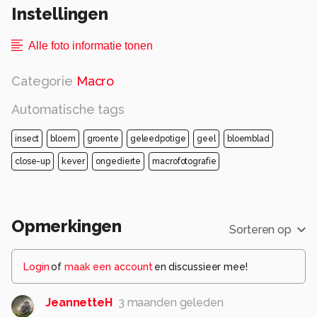
Instellingen
Alle foto informatie tonen
Categorie
Macro
Automatische tags
insect
bloem
groente
geleedpotige
geel
bloemblad
close-up
kever
ongedierte
macrofotografie
Opmerkingen
Sorteren op
Login
of
maak een account
en discussieer mee!
JeannetteH
3 maanden geleden