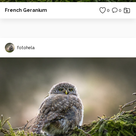
French Geranium
0
0
fotohela