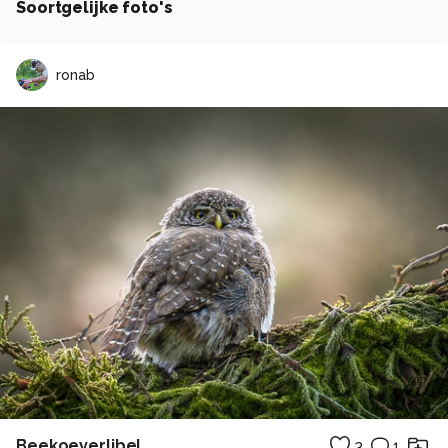
Soortgelijke foto's
ronab
Beekoeverlibel
3
1