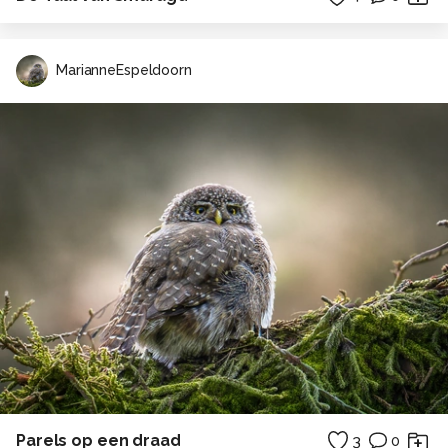
MarianneEspeldoorn
Parels op een draad
3
0