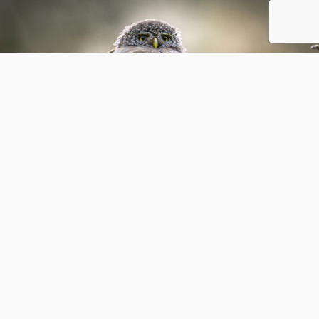
Rolklaver
25
16
H
hefeenstra