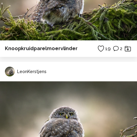
Knoopkruidparelmoervlinder
19
2
LeonKerstjens