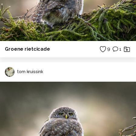
Groene rietcicade
9
1
tom kruissink