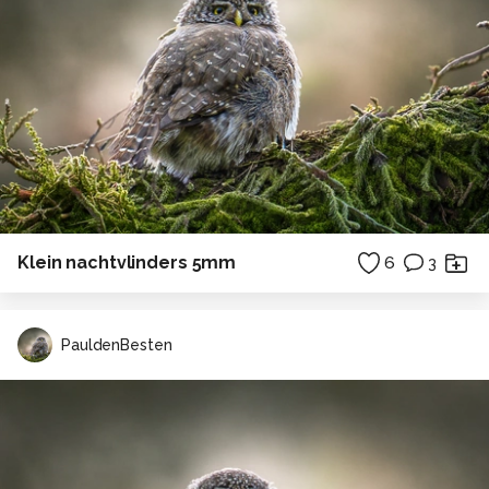
Klein nachtvlinders 5mm
6
3
PauldenBesten