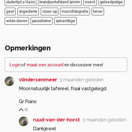
sluitertijd 1/640s
brandpuntafstand 90mm
insect
geleedpotige
geel
ongedierte
close-up
macrofotografie
kever
wilde dieren
parasitisme
spinachtige
Opmerkingen
Login
of
maak een account
en discussieer mee!
vlindersenmeer
3 maanden geleden
Mooi natuurlijk tafereel, fraai vastgelegd.
Gr Frans
0
ruud-van-der-horst
3 maanden geleden
Dankjewel