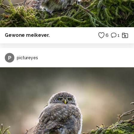
Gewone meikever.
6
1
P
pictureyes