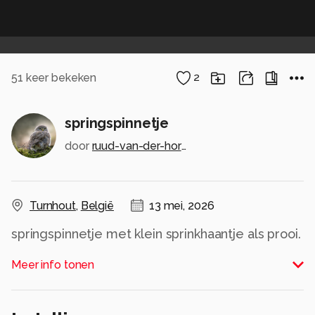
51
keer bekeken
2
springspinnetje
door
ruud-van-der-horst
Turnhout
,
België
13 mei, 2026
springspinnetje met klein sprinkhaantje als prooi.
Alle rechten voorbehouden
Meer info tonen