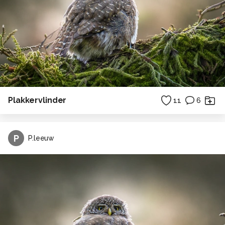
Plakkervlinder
11
6
P
P.leeuw