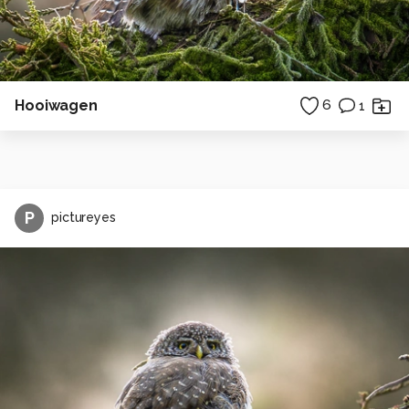
Hooiwagen
6
1
P
pictureyes