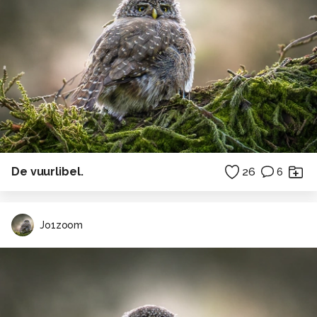
De vuurlibel.
26
6
Jo1zoom