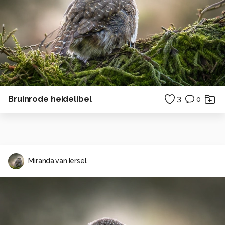
Bruinrode heidelibel
3
0
Miranda.van.Iersel