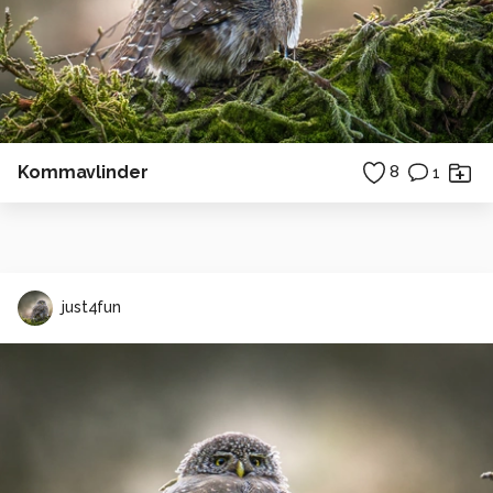
Kommavlinder
8
1
just4fun