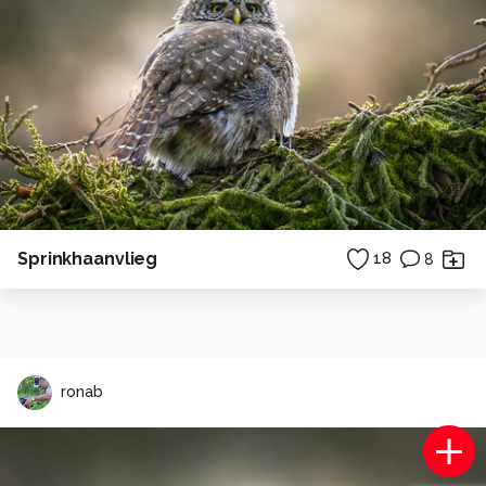
Sprinkhaanvlieg
18
8
ronab