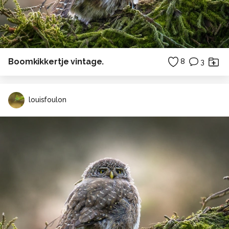
Boomkikkertje vintage.
8
3
louisfoulon