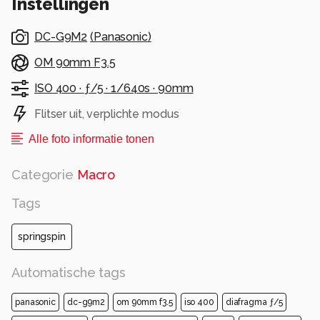
Instellingen
DC-G9M2
(
Panasonic
)
OM 90mm F3.5
ISO 400 ·
ƒ/5 ·
1/640s ·
90mm
Flitser uit, verplichte modus
Alle foto informatie tonen
Categorie
Macro
Tags
springspin
Automatische tags
panasonic
dc-g9m2
om 90mm f3.5
iso 400
diafragma ƒ/5