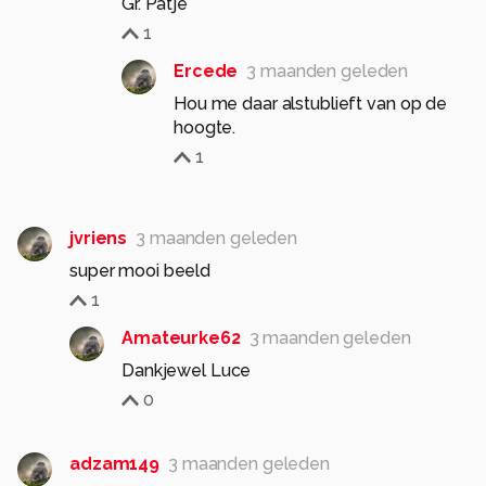
Gr. Patje
1
Ercede
3 maanden geleden
Hou me daar alstublieft van op de
hoogte.
1
jvriens
3 maanden geleden
super mooi beeld
1
Amateurke62
3 maanden geleden
Dankjewel Luce
0
adzam149
3 maanden geleden