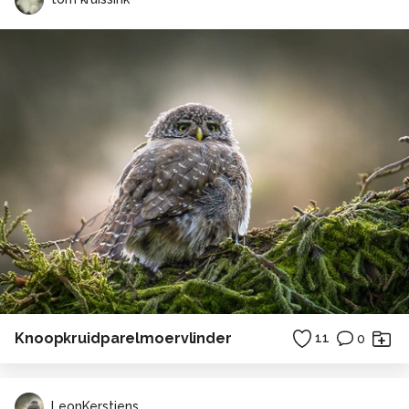
Knoopkruidparelmoervlinder
11
0
LeonKerstjens