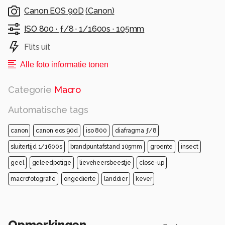
Canon EOS 90D
(
Canon
)
ISO 800 ·
ƒ/8 ·
1/1600s ·
105mm
Flits uit
Alle foto informatie tonen
Categorie
Macro
Automatische tags
canon
canon eos 90d
iso 800
diafragma ƒ/8
sluitertijd 1/1600s
brandpuntafstand 105mm
groente
insect
geel
geleedpotige
lieveheersbeestje
close-up
macrofotografie
ongedierte
landdier
kever
Opmerkingen