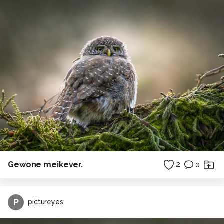
Gewone meikever.
2
0
P
pictureyes