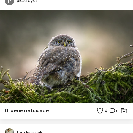
P
pictureyes
Groene rietcicade
4
0
tom kruissink