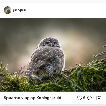
just4fun
Spaanse vlag op Koningskruid
6
0