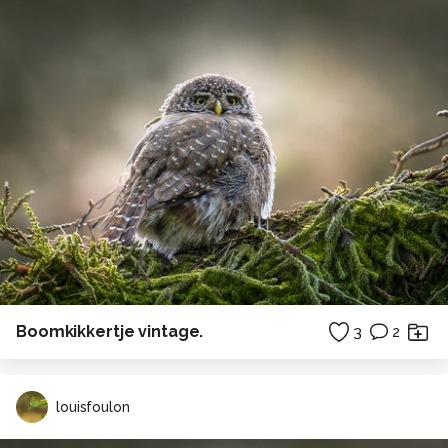
Boomkikkertje vintage.
3
2
louisfoulon