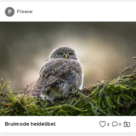
P
P.leeuw
Bruinrode heidelibel
2
0