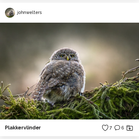
johnwelters
Plakkervlinder
7
6