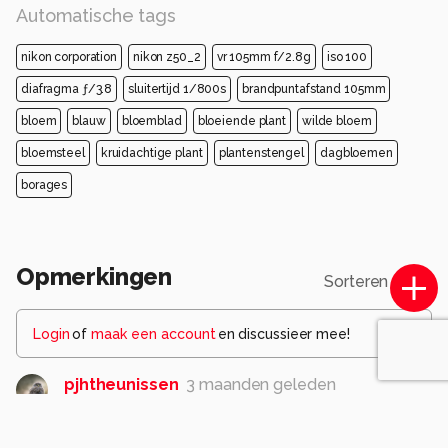
Automatische tags
nikon corporation
nikon z50_2
vr 105mm f/2.8g
iso 100
diafragma ƒ/3.8
sluitertijd 1/800s
brandpuntafstand 105mm
bloem
blauw
bloemblad
bloeiende plant
wilde bloem
bloemsteel
kruidachtige plant
plantenstengel
dagbloemen
borages
Opmerkingen
Sorteren op
Login
of
maak een account
en discussieer mee!
pjhtheunissen
3 maanden geleden
Tedere natuurfotografie in mooie pastelkleuren.
Gr.peter