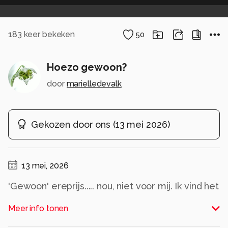
183
keer bekeken
50
Hoezo gewoon?
door
marielledevalk
Gekozen door ons
(
13 mei 2026
)
13 mei, 2026
'Gewoon' ereprijs..... nou, niet voor mij. Ik vind het
een prachtbloempje
Meer info tonen
Alle rechten voorbehouden