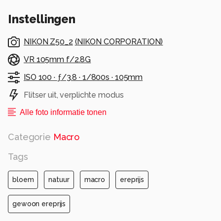
Instellingen
NIKON Z50_2
(
NIKON CORPORATION
)
VR 105mm f/2.8G
ISO 100 ·
ƒ/3.8 ·
1/800s ·
105mm
Flitser uit, verplichte modus
Alle foto informatie tonen
Categorie
Macro
Tags
bloem
natuur
macro
ereprijs
gewoon ereprijs