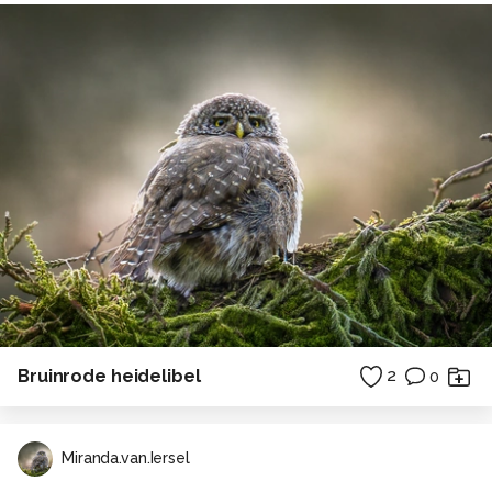
Bruinrode heidelibel
2
0
Miranda.van.Iersel