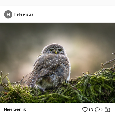
H
hefeenstra
Hier ben ik
13
2