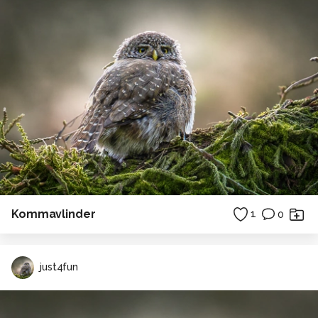
Kommavlinder
1
0
just4fun