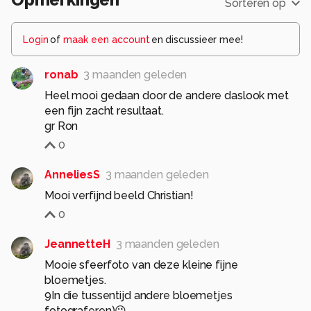
Sorteren op
Login
of
maak een account
en discussieer mee!
ronab
3 maanden geleden
Heel mooi gedaan door de andere daslook met
een fijn zacht resultaat.
gr Ron
0
AnneliesS
3 maanden geleden
Mooi verfijnd beeld Christian!
0
JeannetteH
3 maanden geleden
Mooie sfeerfoto van deze kleine fijne
bloemetjes.
9In die tussentijd andere bloemetjes
fotograferen)😉