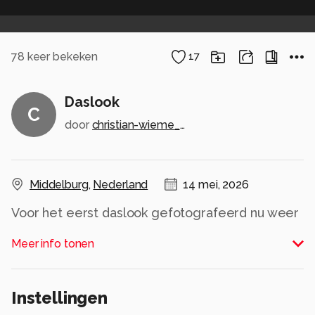
78
keer bekeken
17
Daslook
C
door
christian-wieme_za
Middelburg
,
Nederland
14 mei, 2026
Voor het eerst daslook gefotografeerd nu weer
wachten tot volgend jaar!
Meer info tonen
Alle rechten voorbehouden
Instellingen