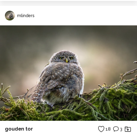
mlinders
gouden tor
18
3