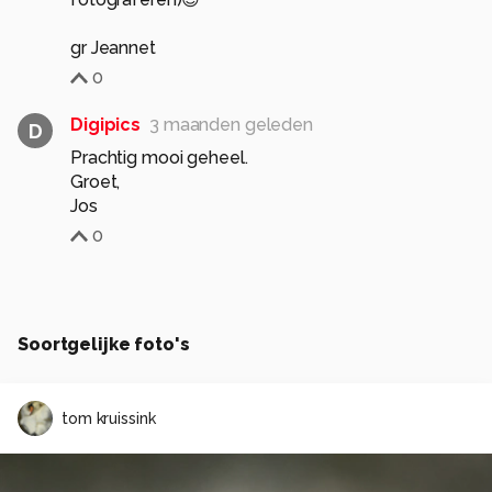
gr Jeannet
0
Digipics
3 maanden geleden
D
Prachtig mooi geheel.
Groet,
Jos
0
Soortgelijke foto's
tom kruissink