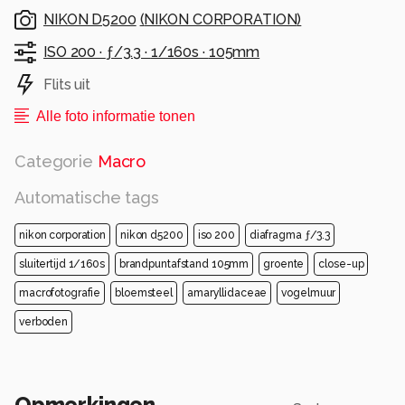
NIKON D5200
(
NIKON CORPORATION
)
ISO 200 ·
ƒ/3.3 ·
1/160s ·
105mm
Flits uit
Alle foto informatie tonen
Categorie
Macro
Automatische tags
nikon corporation
nikon d5200
iso 200
diafragma ƒ/3.3
sluitertijd 1/160s
brandpuntafstand 105mm
groente
close-up
macrofotografie
bloemsteel
amaryllidaceae
vogelmuur
verboden
Opmerkingen