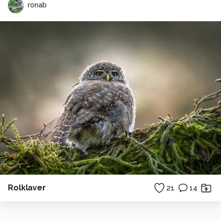
ronab
Rolklaver
21
14