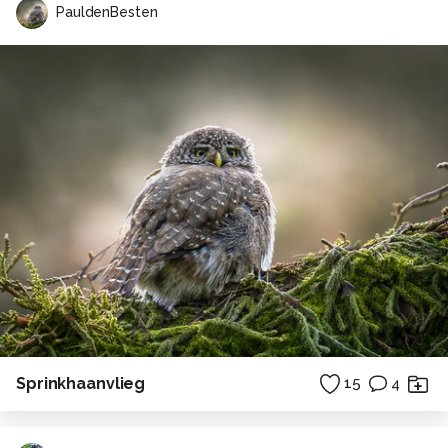
PauldenBesten
Sprinkhaanvlieg
15
4