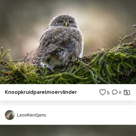
Knoopkruidparelmoervlinder
5
0
LeonKerstjens