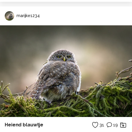
marijke1234
Heiend blauwtje
31
19