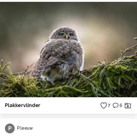
Plakkervlinder
7
6
P
P.leeuw