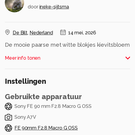
door
ineke-sijtsma
De Bilt
,
Nederland
14 mei, 2026
De mooie paarse met witte blokjes kievitsbloem
kende ik, maar een compleet witte variant had ik
Meer info tonen
nog niet eerder gezien! Deze stonden lekker
gemengd door elkaar, een prachtig gezicht.
Alle rechten voorbehouden
Instellingen
Gebruikte apparatuur
Sony FE 90 mm F2.8 Macro G OSS
Sony A7V
FE 90mm F2.8 Macro G OSS