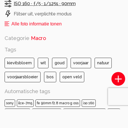
ISO 160 ·
ƒ/5 ·
1/125s ·
90mm
Flitser uit, verplichte modus
Alle foto informatie tonen
Categorie
Macro
Tags
kievitsbloem
wit
goud
voorjaar
natuur
voorjaarsbloeier
bos
open veld
Automatische tags
sony
ilce-7m5
fe 90mm f2.8 macro g oss
iso 160
diafragma ƒ/5
sluitertijd 1/125s
brandpuntafstand 90mm
bloem
bloemblad
close-up
bloemsteel
bloeiende plant
fritillaries