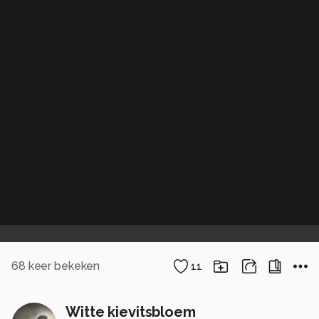
68
keer bekeken
11
Witte kievitsbloem