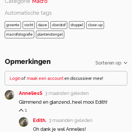
Categorie
Macro
Automatische tags
groente
vocht
dauw
vloeistof
druppel
close-up
macrofotografie
plantenstengel
Opmerkingen
Sorteren op
Login
of
maak een account
en discussieer mee!
AnneliesS
3 maanden geleden
Glimmend en glanzend...heel mooi Edith!
1
Edith.
3 maanden geleden
Oh dank je wel Annelies!