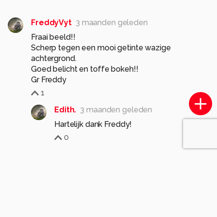
FreddyVyt
3 maanden geleden
Fraai beeld!!
Scherp tegen een mooi getinte wazige
achtergrond.
Goed belicht en toffe bokeh!!
Gr Freddy
1
Edith.
3 maanden geleden
Hartelijk dank Freddy!
0
AnneliesV
3 maanden geleden
A
Deze ''wit-war'' fraai en origineel vast weten te
leggen
1