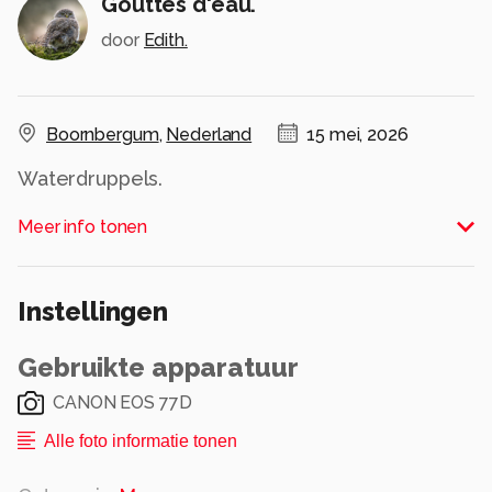
Gouttes d'eau.
door
Edith.
Boornbergum
,
Nederland
15 mei, 2026
Waterdruppels.
Meer info tonen
Ik vond die kleuren zo mooi.
Dat is ook vaak zo in de vroege ochtend als de
zon schijnt.
Instellingen
Alle rechten voorbehouden
Gebruikte apparatuur
CANON EOS 77D
Alle foto informatie tonen