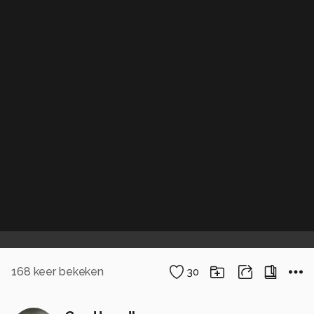
168
keer bekeken
30