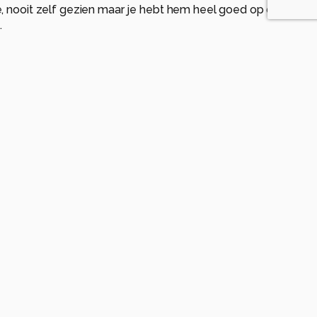
e, nooit zelf gezien maar je hebt hem heel goed op de
.
anden geleden
keer weten vast te leggen. Een heel apart beestje, Je
 vastgelegd tegen de boomstam!! gr. moon
den geleden
cherp.
n geleden
allic