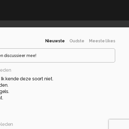
Nieuwste
Oudste
Meeste likes
en discussieer mee!
leden
Ik kende deze soort niet.
nden.
gels.
t.
eleden