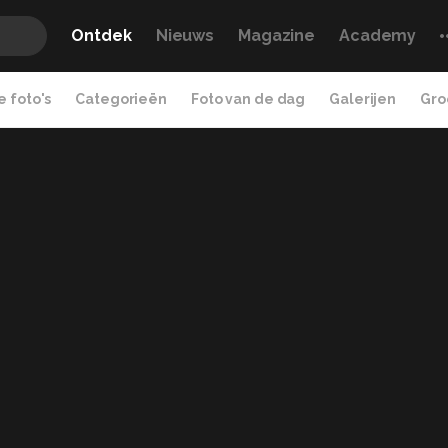
Ontdek
Nieuws
Magazine
Academy
 foto's
Categorieën
Foto van de dag
Galerijen
Gro