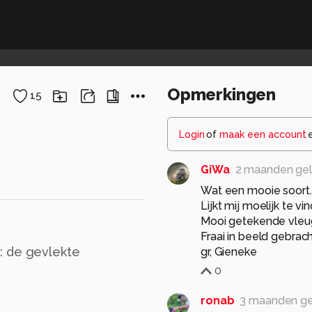
Opmerkingen
15
Login
of
maak een account
GiWa
2 maanden ge
Wat een mooie soort. 
Lijkt mij moelijk te vi
Mooi getekende vleu
Fraai in beeld gebrach
: de gevlekte
gr, Gieneke
0
ronab
3 maanden g