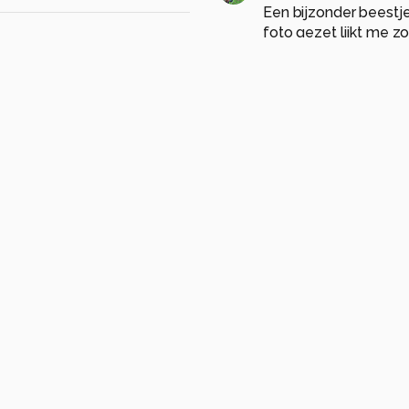
Een bijzonder beestj
foto gezet lijkt me zo
gr Ron
0
moonvangurp
3 ma
Die heb ik ook ooit 1 
hebt deze heel mooi
0
marijke1234
3 maan
Prachitge foto haar s
nder
close-up
mot
Groetjes Marij.
0
j.bosch.01
3 maande
prachtig het zilver met
Jannie