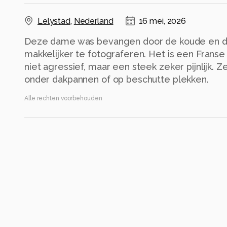
Lelystad
,
Nederland
16 mei, 2026
Deze dame was bevangen door de koude en da
makkelijker te fotograferen. Het is een Frans
niet agressief, maar een steek zeker pijnlijk.
onder dakpannen of op beschutte plekken.
Alle rechten voorbehouden
Instellingen
Gebruikte apparatuur
Sony A7 iii
FE 90mm F2.8 Macro G OSS
ISO 10000 ·
ƒ/9 ·
1/640s ·
90mm