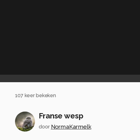
107
keer bekeken
Franse wesp
NormaKarmelk
door