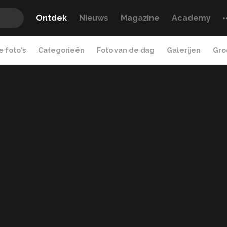
Ontdek
Nieuws
Magazine
Academy
 foto's
Categorieën
Foto van de dag
Galerijen
Gro