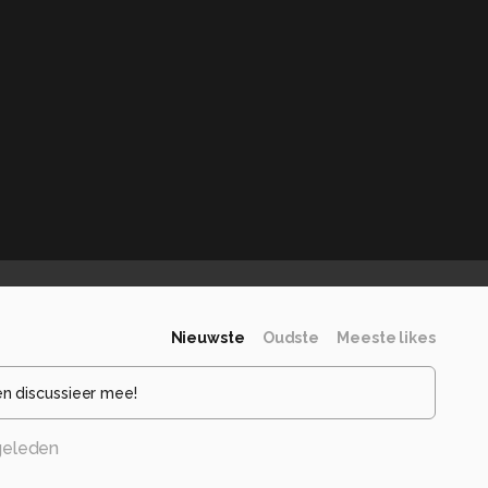
Nieuwste
Oudste
Meeste likes
en discussieer mee!
geleden