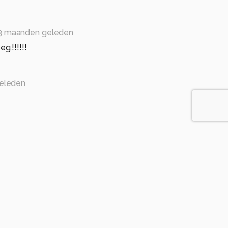
3 maanden geleden
.!!!!!!
eleden
 geleden
leg