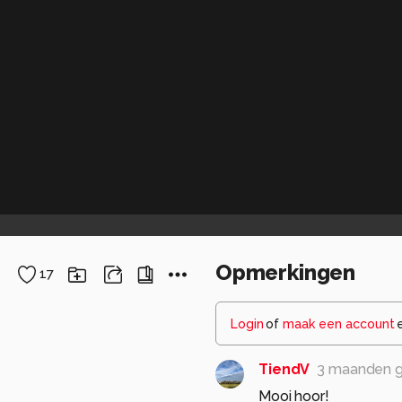
Opmerkingen
17
Login
of
maak een account
TiendV
3 maanden 
Mooi hoor!