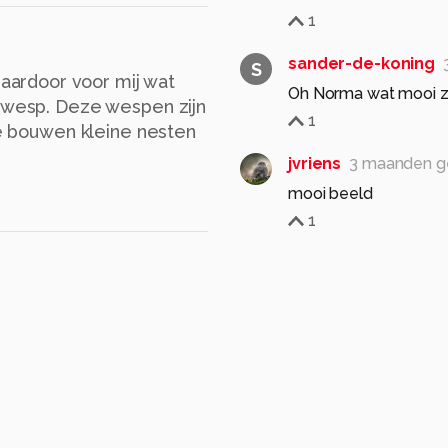
1
sander-de-koning
S
ardoor voor mij wat
Oh Norma wat mooi zeg
e wesp. Deze wespen zijn
1
 Ze bouwen kleine nesten
jvriens
3 maanden g
mooi beeld
1
awduijts
3 maanden
Pracht opname en uit
Gr Wim
1