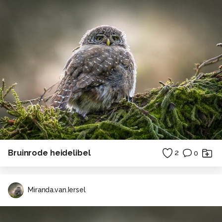
Bruinrode heidelibel
2
0
Miranda.van.Iersel