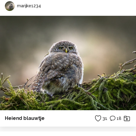
marijke1234
Heiend blauwtje
31
18