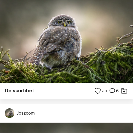
De vuurlibel.
20
6
Jo1zoom