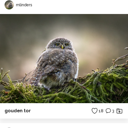
mlinders
gouden tor
18
3