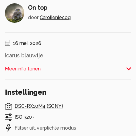
On top
door
Carolienlecoq
16 mei, 2026
icarus blauwtje
Alle rechten voorbehouden
Meer info tonen
Instellingen
DSC-RX10M4
(
SONY
)
ISO 320 ·
Flitser uit, verplichte modus