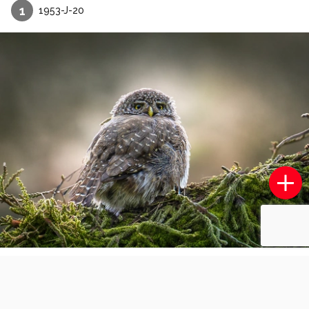
1
1953-J-20
Hier kan ik ook aan.
3
0