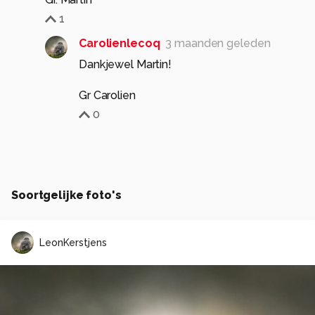
1
Carolienlecoq
3 maanden geleden
Dankjewel Martin!
Gr Carolien
0
Soortgelijke foto's
LeonKerstjens