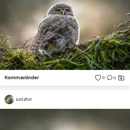
Kommavlinder
0
0
just4fun