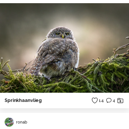
Sprinkhaanvlieg
14
4
ronab