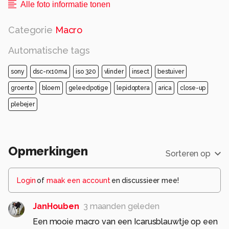
Alle foto informatie tonen
Categorie
Macro
Automatische tags
sony
dsc-rx10m4
iso 320
vlinder
insect
bestuiver
groente
bloem
geleedpotige
lepidoptera
arica
close-up
plebejer
Opmerkingen
Sorteren op
Login
of
maak een account
en discussieer mee!
JanHouben
3 maanden geleden
Een mooie macro van een Icarusblauwtje op een