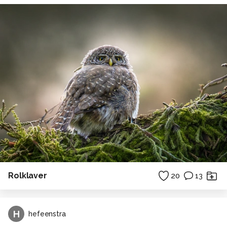
Rolklaver
20
13
H
hefeenstra