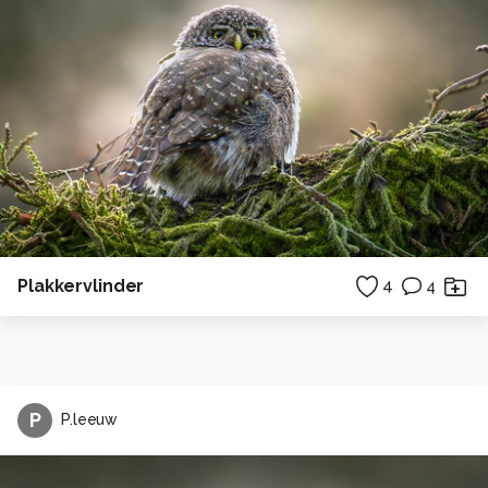
Plakkervlinder
4
4
P
P.leeuw