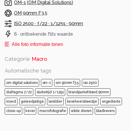
OM-1
(
OM Digital Solutions
)
OM 90mm F3.5
ISO 2500 ·
ƒ/22 ·
1/125s ·
90mm
8 · ontbekende flits waarde
Alle foto informatie tonen
Categorie
Macro
Automatische tags
om digital solutions
om-1
om 90mm f3.5
iso 2500
diafragma ƒ/22
sluitertijd 1/125s
brandpuntafstand 90mm
insect
geleedpotige
landdier
lieveheersbeestje
ongedierte
close-up
kever
macrofotografie
wilde dieren
bladkevers