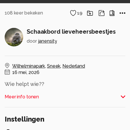
108
keer bekeken
19
Schaakbord lieveheersbeestjes
door
janensity
Wilhelminapark
,
Sneek
,
Nederland
16 mei, 2026
Wie helpt wie??
Alle rechten voorbehouden
Meer info tonen
Instellingen