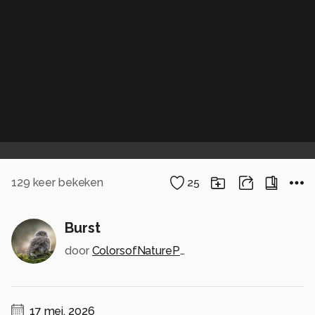
129
keer bekeken
25
Burst
door
ColorsofNaturePhotography
17 mei, 2026