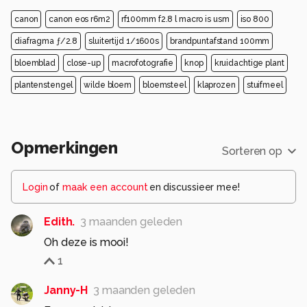
canon
canon eos r6m2
rf100mm f2.8 l macro is usm
iso 800
diafragma ƒ/2.8
sluitertijd 1/1600s
brandpuntafstand 100mm
bloemblad
close-up
macrofotografie
knop
kruidachtige plant
plantenstengel
wilde bloem
bloemsteel
klaprozen
stuifmeel
Opmerkingen
Sorteren op
Login
of
maak een account
en discussieer mee!
Edith.
3 maanden geleden
Oh deze is mooi!
1
Janny-H
3 maanden geleden