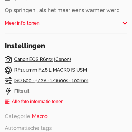
Op springen , als het maar eens warmer werd
Alle rechten voorbehouden
Meer info tonen
Instellingen
Canon EOS R6m2
(
Canon
)
RF100mm F2.8 L MACRO IS USM
ISO 800 ·
ƒ/2.8 ·
1/1600s ·
100mm
Flits uit
Alle foto informatie tonen
Categorie
Macro
Automatische tags