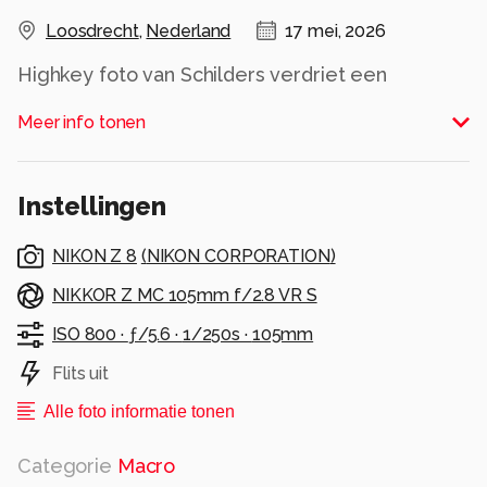
Loosdrecht
,
Nederland
17 mei, 2026
Highkey foto van Schilders verdriet een
fotogenieke plant
Meer info tonen
Alle rechten voorbehouden
Instellingen
NIKON Z 8
(
NIKON CORPORATION
)
NIKKOR Z MC 105mm f/2.8 VR S
ISO 800 ·
ƒ/5.6 ·
1/250s ·
105mm
Flits uit
Alle foto informatie tonen
Categorie
Macro