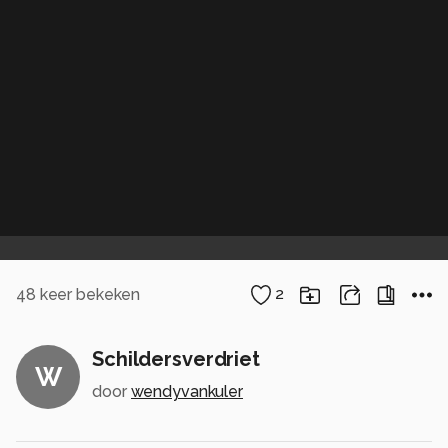
48
keer bekeken
2
Schildersverdriet
W
door
wendyvankuler