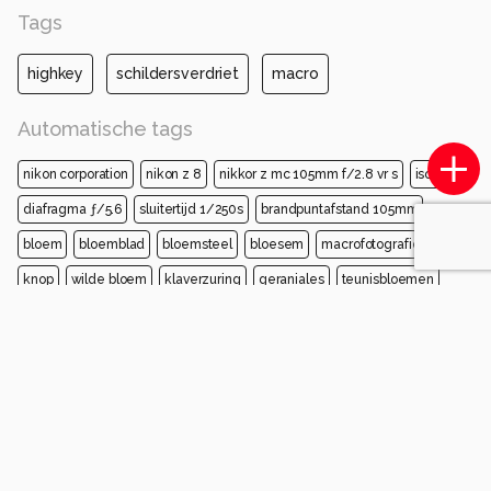
Tags
highkey
schildersverdriet
macro
Automatische tags
nikon corporation
nikon z 8
nikkor z mc 105mm f/2.8 vr s
iso 800
diafragma ƒ/5.6
sluitertijd 1/250s
brandpuntafstand 105mm
bloem
bloemblad
bloemsteel
bloesem
macrofotografie
knop
wilde bloem
klaverzuring
geraniales
teunisbloemen
Opmerkingen
Login
of
maak een account
en discussieer mee!