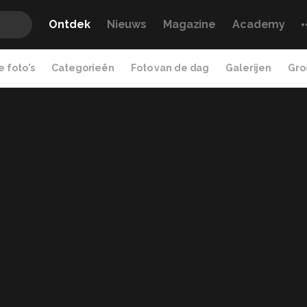
Ontdek
Nieuws
Magazine
Academy
 foto's
Categorieën
Foto van de dag
Galerijen
Gro