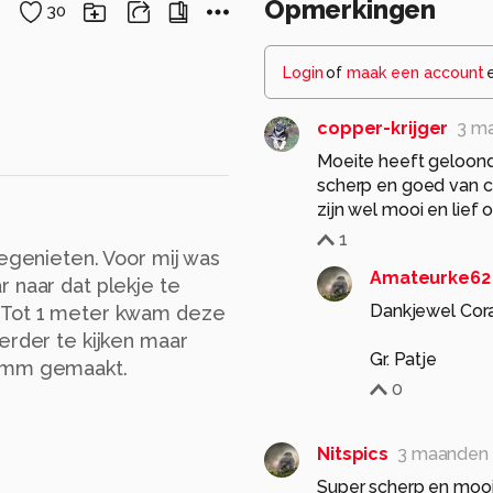
Opmerkingen
30
Login
of
maak een account
copper-krijger
3 m
Moeite heeft geloond 
scherp en goed van co
zijn wel mooi en lief 
1
eegenieten. Voor mij was
Amateurke62
 naar dat plekje te
Dankjewel Cora
. Tot 1 meter kwam deze
erder te kijken maar
Gr. Patje
05mm gemaakt.
0
Nitspics
3 maanden
Super scherp en mooi 