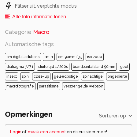
Flitser uit, verplichte modus
Alle foto informatie tonen
Categorie
Macro
Automatische tags
om digital solutions
om-1
om 90mm f3.5
iso 2000
diafragma ƒ/7.1
sluitertijd 1/200s
brandpuntafstand 90mm
geel
insect
spin
close-up
geleedpotige
spinachtige
ongedierte
macrofotografie
parasitisme
verstrengelde webspin
Opmerkingen
Sorteren op
Login
of
maak een account
en discussieer mee!