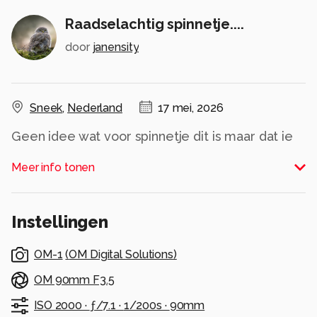
Raadselachtig spinnetje....
door
janensity
Sneek
,
Nederland
17 mei, 2026
Geen idee wat voor spinnetje dit is maar dat ie
heel klein is 7-9 mm maakt hem niet minder
Meer info tonen
fascinerend....
Alle rechten voorbehouden
Instellingen
OM-1
(
OM Digital Solutions
)
OM 90mm F3.5
ISO 2000 ·
ƒ/7.1 ·
1/200s ·
90mm