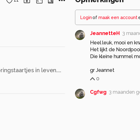
11
Login
of
maak een account
JeannetteH
3 maan
Heel leuk, mooi en k
Het lijkt de Noordpoo
Die kleine hummel moo
ngstaartjes in leven....
gr Jeannet
0
Cgfwg
3 maanden g
Inimini is heel leuk gr
0