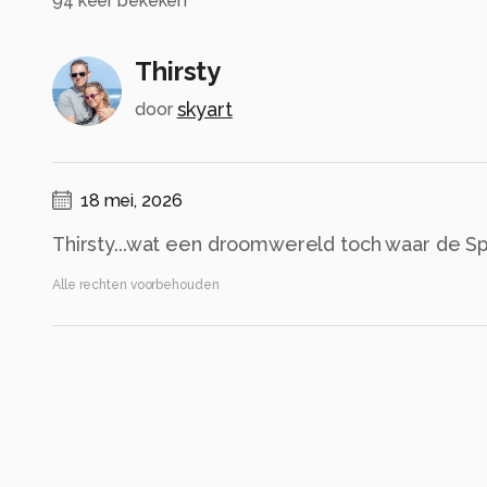
94
keer bekeken
Thirsty
skyart
door
18 mei, 2026
Thirsty...wat een droomwereld toch waar de Spri
Alle rechten voorbehouden
Instellingen
Canon EOS R6
(
Canon
)
EF100mm f/2.8L Macro IS USM