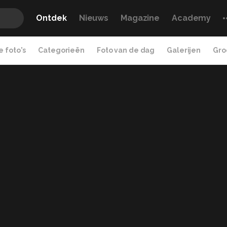
Ontdek
Nieuws
Magazine
Academy
 foto's
Categorieën
Foto van de dag
Galerijen
Gro