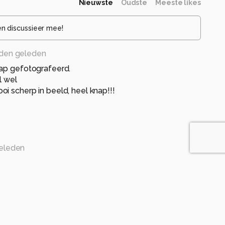
Nieuwste
Oudste
Meeste likes
en discussieer mee!
den geleden
nap gefotografeerd.
l wel
i scherp in beeld, heel knap!!!
eleden
 Bets