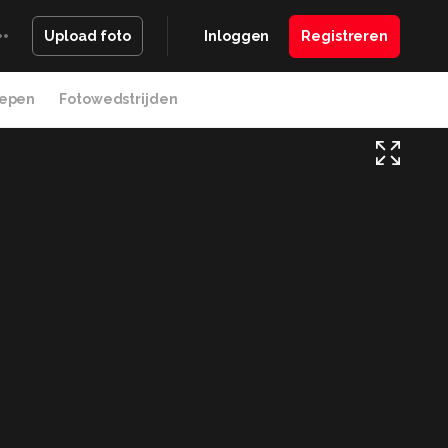
Inloggen
Registreren
Upload foto
epen
Fotowedstrijden