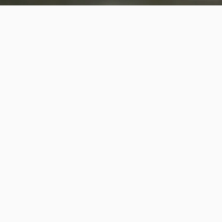
Blindebij
7
2
TamaraBlom