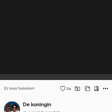
61
keer bekeken
24
De koningin