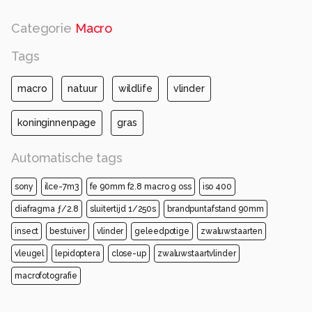
Categorie
Macro
Tags
macro
natuur
wildlife
vlinder
koninginnenpage
gras
Automatische tags
sony
ilce-7m3
fe 90mm f2.8 macro g oss
iso 400
diafragma ƒ/2.8
sluitertijd 1/250s
brandpuntafstand 90mm
insect
bestuiver
vlinder
geleedpotige
zwaluwstaarten
vleugel
lepidoptera
close-up
zwaluwstaartvlinder
macrofotografie