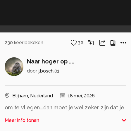
230
keer bekeken
32
Naar hoger op ....
door
j.bosch.01
Blijham
,
Nederland
18 mei, 2026
om te vliegen...dan moet je wel zeker zijn dat je
op gewarmd bent.
Meer info tonen
Dit ging vooraf aan de andere foto.
Gedeukte gouden tor” (Protaetia cuprea).