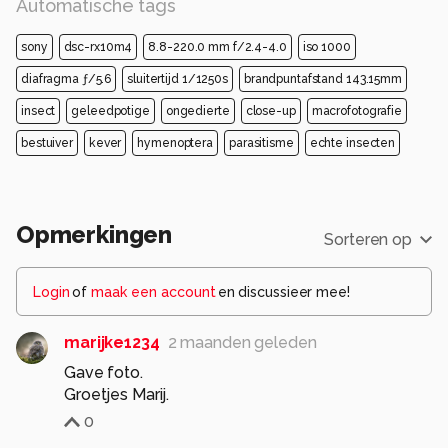
Automatische tags
sony
dsc-rx10m4
8.8-220.0 mm f/2.4-4.0
iso 1000
diafragma ƒ/5.6
sluitertijd 1/1250s
brandpuntafstand 143.15mm
insect
geleedpotige
ongedierte
close-up
macrofotografie
bestuiver
kever
hymenoptera
parasitisme
echte insecten
Opmerkingen
Sorteren op
Login
of
maak een account
en discussieer mee!
marijke1234
2 maanden geleden
Gave foto.
Groetjes Marij.
0