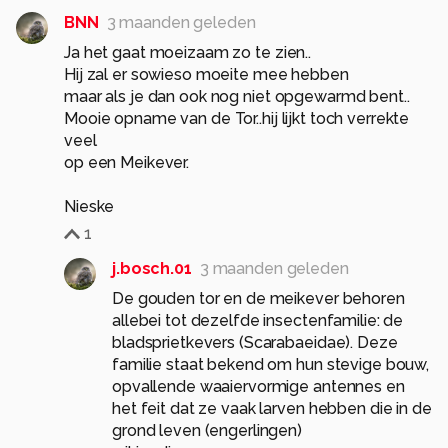
BNN
3 maanden geleden
Ja het gaat moeizaam zo te zien..
Hij zal er sowieso moeite mee hebben
maar als je dan ook nog niet opgewarmd bent..
Mooie opname van de Tor..hij lijkt toch verrekte
veel
op een Meikever.
Nieske
1
j.bosch.01
3 maanden geleden
De gouden tor en de meikever behoren
allebei tot dezelfde insectenfamilie: de
bladsprietkevers (Scarabaeidae). Deze
familie staat bekend om hun stevige bouw,
opvallende waaiervormige antennes en
het feit dat ze vaak larven hebben die in de
grond leven (engerlingen)