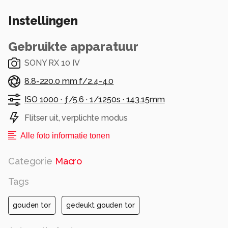
Allen bedankt voor de💚💕 en reacties op de
Instellingen
vorige foto's.
Jannie
Gebruikte apparatuur
Alle rechten voorbehouden
SONY RX 10 IV
8.8-220.0 mm f/2.4-4.0
ISO 1000 ·
ƒ/5.6 ·
1/1250s ·
143.15mm
Flitser uit, verplichte modus
Alle foto informatie tonen
Categorie
Macro
Tags
gouden tor
gedeukt gouden tor