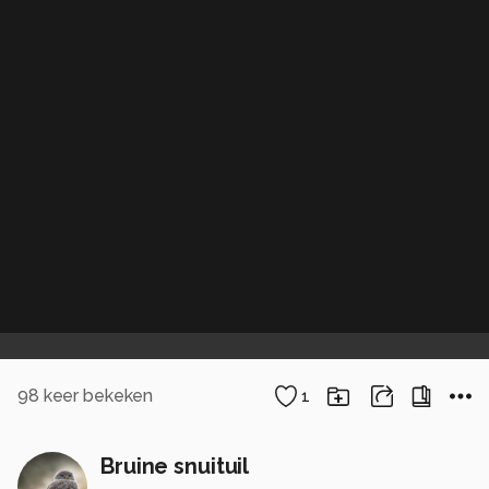
98
keer bekeken
1
Bruine snuituil