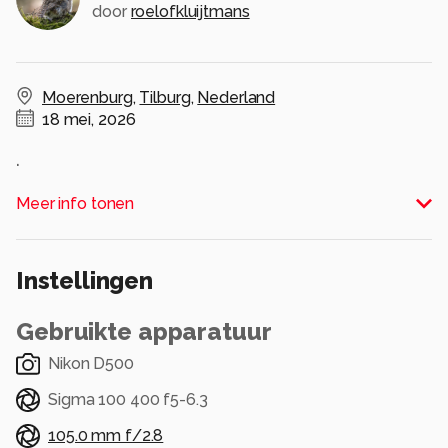
door
roelofkluijtmans
Moerenburg
,
Tilburg
,
Nederland
18 mei, 2026
.
Alle rechten voorbehouden
Meer info tonen
Instellingen
Gebruikte apparatuur
Nikon D500
Sigma 100 400 f5-6.3
105.0 mm f/2.8