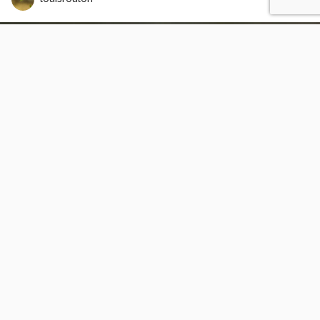
Heideblauwtje.
3
1
Robert-Moeliker