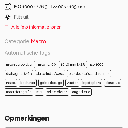
ISO 1000 ·
ƒ/6.3 ·
1/400s ·
105mm
Flits uit
Alle foto informatie tonen
Categorie
Macro
Automatische tags
nikon corporation
nikon d500
105.0 mm f/2.8
iso 1000
diafragma ƒ/6.3
sluitertijd 1/400s
brandpuntafstand 105mm
insect
bestuiver
geleedpotige
vlinder
lepidoptera
close-up
macrofotografie
mot
wilde dieren
ongedierte
Opmerkingen