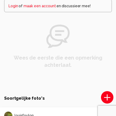
Login
of
maak een account
en discussieer mee!
Wees de eerste die een opmerking
achterlaat.
Soortgelijke foto's
louisfoulon