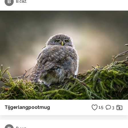
B
B.caz.
Tijgerlangpootmug
15
3