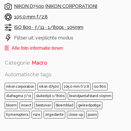
NIKON D7500
(
NIKON CORPORATION
)
105.0 mm f/2.8
ISO 800 ·
ƒ/11 ·
1/800s ·
105mm
Flitser uit, verplichte modus
Alle foto informatie tonen
Categorie
Macro
Automatische tags
nikon corporation
nikon d7500
105.0 mm f/2.8
iso 800
diafragma ƒ/11
sluitertijd 1/800s
brandpuntafstand 105mm
bloem
insect
bestuiver
bloemblad
geleedpotige
hymenoptera
roze
ongedierte
close-up
paars