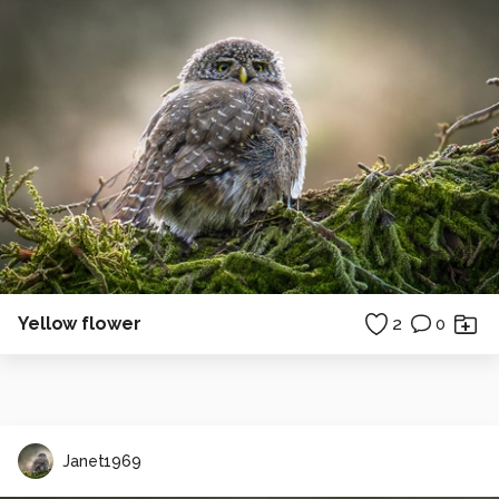
Yellow flower
2
0
Janet1969