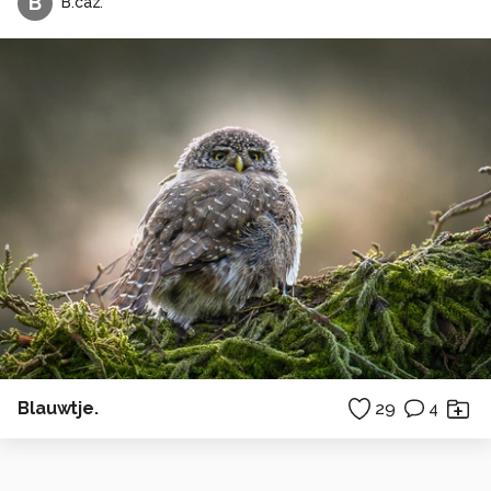
B
B.caz.
Blauwtje.
29
4