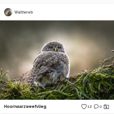
Waltherwb
Hoornaarzweefvlieg
12
0