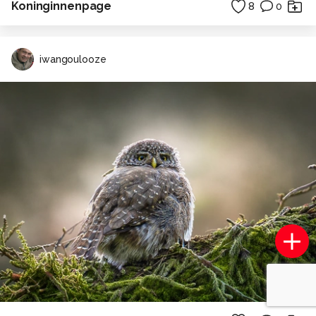
Koninginnenpage
8
0
iwangoulooze