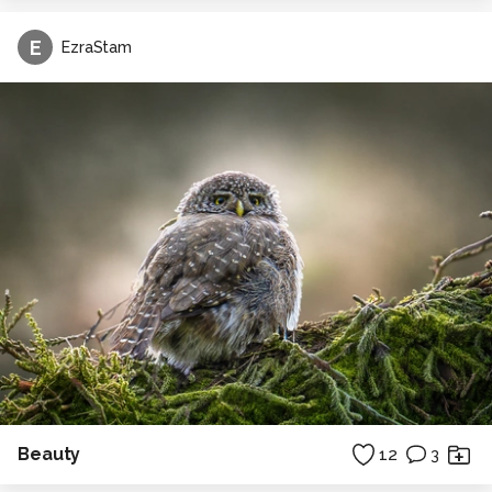
E
EzraStam
Beauty
12
3