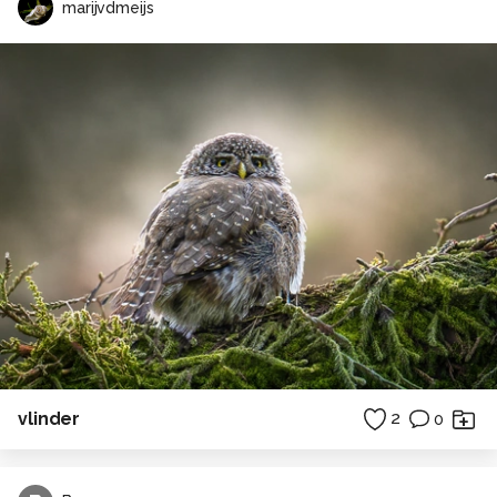
marijvdmeijs
vlinder
2
0