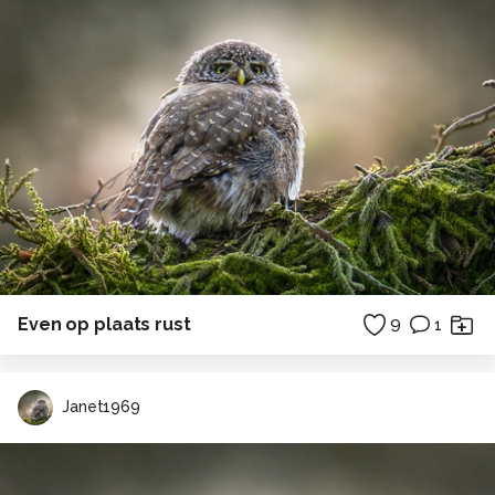
Even op plaats rust
9
1
Janet1969