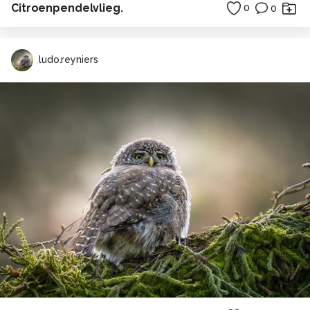
Citroenpendelvlieg.
0
0
ludo.reyniers