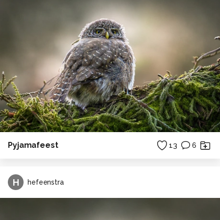
Pyjamafeest
13
6
H
hefeenstra