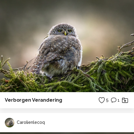
Verborgen Verandering
5
1
Carolienlecoq