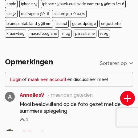
apple
iphone 15
iphone 15 back dual wide camera 5.96mm f/1.6
iso 32
diafragma ƒ/1.6
sluitertijd 1/1047s
brandpuntafstand 5.96mm
insect
geleedpotige
ongedierte
kraanvlieg
macrofotografie
mug
parasitisme
vlieg
Opmerkingen
Sorteren op
Login
of
maak een account
en discussieer mee!
AnneliesV
3 maanden geleden
A
Mooi beeldvullend op de foto gezet met de
summiere spiegeling
1
pjhtheunissen
3 maanden geleden