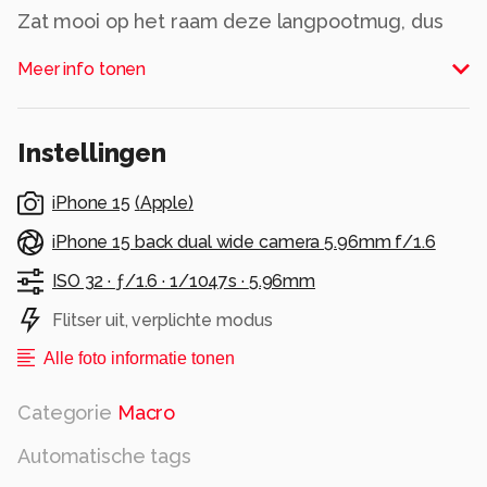
Zat mooi op het raam deze langpootmug, dus
daar dankbear gebruik van gemaakt en een
Meer info tonen
plaatje geschoten.
Groetjes, Jan
Instellingen
Alle rechten voorbehouden
iPhone 15
(
Apple
)
iPhone 15 back dual wide camera 5.96mm f/1.6
ISO 32 ·
ƒ/1.6 ·
1/1047s ·
5.96mm
Flitser uit, verplichte modus
Alle foto informatie tonen
Categorie
Macro
Automatische tags