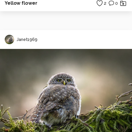
Yellow flower
2
0
Janet1969