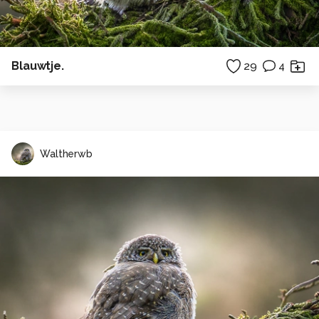
Blauwtje.
29
4
Waltherwb