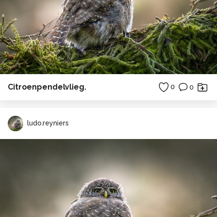
Citroenpendelvlieg.
0
0
ludo.reyniers