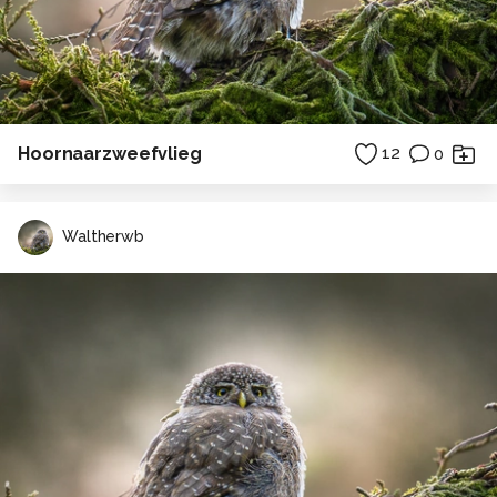
Hoornaarzweefvlieg
12
0
Waltherwb