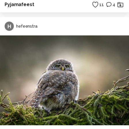
Pyjamafeest
11
4
H
hefeenstra