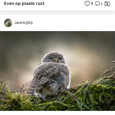
Even op plaats rust
8
1
Janet1969