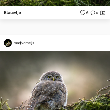
Blauwtje
6
0
marijvdmeijs