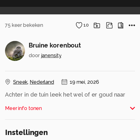
75
keer bekeken
10
Bruine korenbout
door
janensity
Sneek
,
Nederland
19 mei, 2026
Achter in de tuin leek het wel of er goud naar
beneden dwarrelde toen deze Bruine korenbout
Meer info tonen
op de kamperfoelie landde. Eigenlijk had ik geen
tijd maar ben blij dat ik dat toch wel genomen
heb. Hoeveel karaats dit is???
Instellingen
Alle rechten voorbehouden