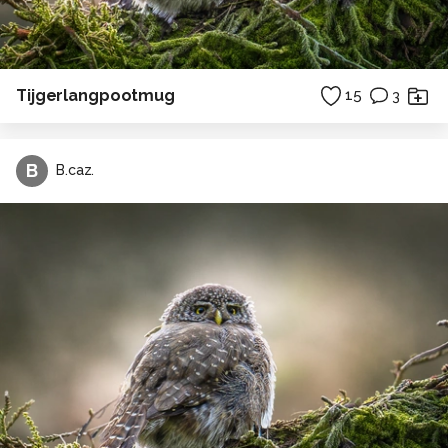
Tijgerlangpootmug
15
3
B
B.caz.