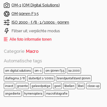
OM-1
(
OM Digital Solutions
)
OM 90mm F3.5
ISO 2000 ·
ƒ/8 ·
1/1000s ·
90mm
Flitser uit, verplichte modus
Alle foto informatie tonen
Categorie
Macro
Automatische tags
om digital solutions
om-1
om 90mm f3.5
iso 2000
diafragma ƒ/8
sluitertijd 1/1000s
brandpuntafstand 90mm
insect
groente
geleedpotige
geel
libellen
libel
close-up
ongedierte
hymenoptera
macrofotografie