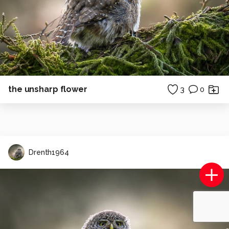
the unsharp flower
3
0
Drenth1964