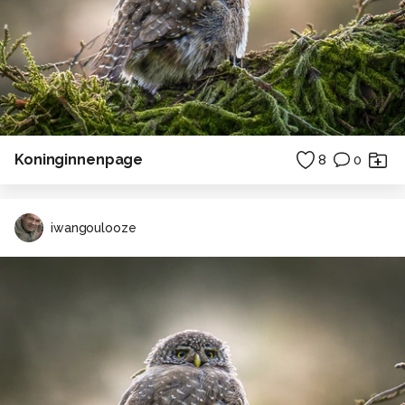
Koninginnenpage
8
0
iwangoulooze