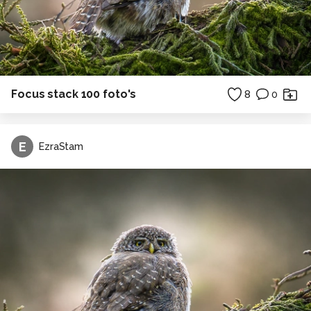
Focus stack 100 foto's
8
0
E
EzraStam