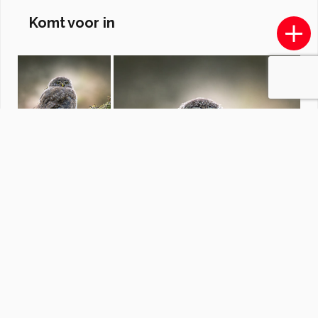
Komt voor in
Vliegen. zweefvliegen. en muggen.
door
louisfoulon
·
30 foto's