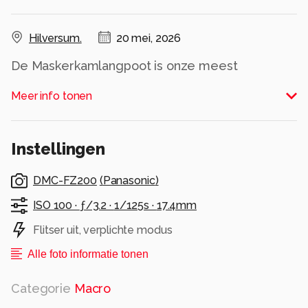
Hilversum.
20 mei, 2026
De Maskerkamlangpoot is onze meest
algemene kamlangpootmug en is over bijna
Meer info tonen
heel België en Nederland verspreid.
Alle rechten voorbehouden
Instellingen
DMC-FZ200
(
Panasonic
)
ISO 100 ·
ƒ/3.2 ·
1/125s ·
17.4mm
Flitser uit, verplichte modus
Alle foto informatie tonen
Categorie
Macro