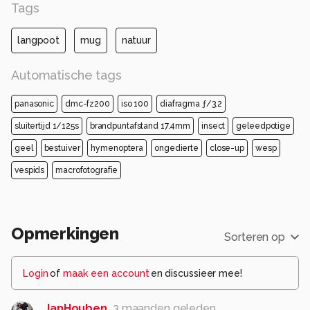
Tags
langpoot
mug
natuur
Automatische tags
panasonic
dmc-fz200
iso 100
diafragma ƒ/3.2
sluitertijd 1/125s
brandpuntafstand 17.4mm
insect
geleedpotige
geel
bestuiver
hymenoptera
ongedierte
close-up
wesp
vespids
macrofotografie
Opmerkingen
Sorteren op
Login
of
maak een account
en discussieer mee!
JanHouben
3 maanden geleden