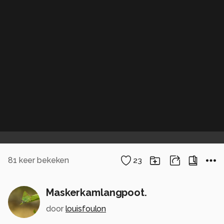
81
keer bekeken
23
Maskerkamlangpoot.
door
louisfoulon