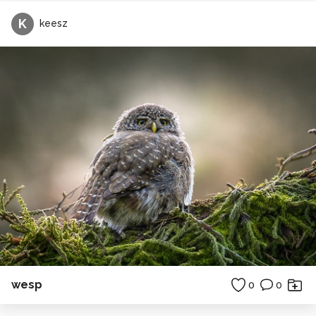
K
keesz
wesp
0
0