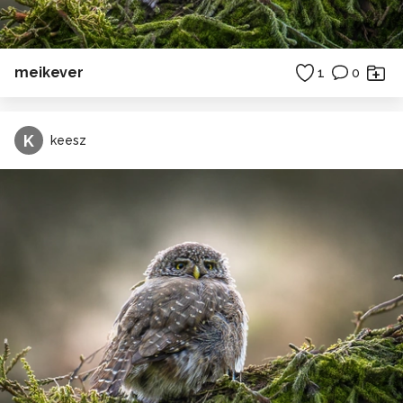
meikever
1
0
K
keesz