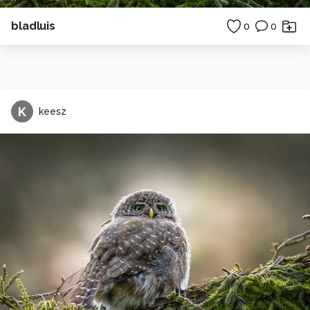
bladluis
0
0
K
keesz