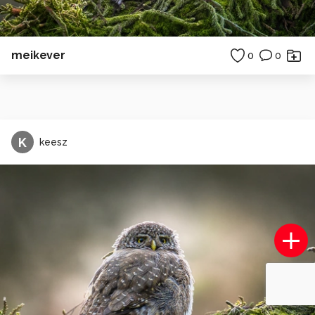
meikever
0
0
K
keesz