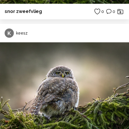
snor zweefvlieg
0
0
K
keesz