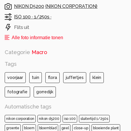
NIKON D5200
(
NIKON CORPORATION
)
ISO 100 ·
1/250s ·
Flits uit
Alle foto informatie tonen
Categorie
Macro
Tags
voorjaar
tuin
flora
juffertjes
klein
fotografie
gorredijk
Automatische tags
nikon corporation
nikon d5200
iso 100
sluitertijd 1/250s
groente
bloem
bloemblad
geel
close-up
bloeiende plant