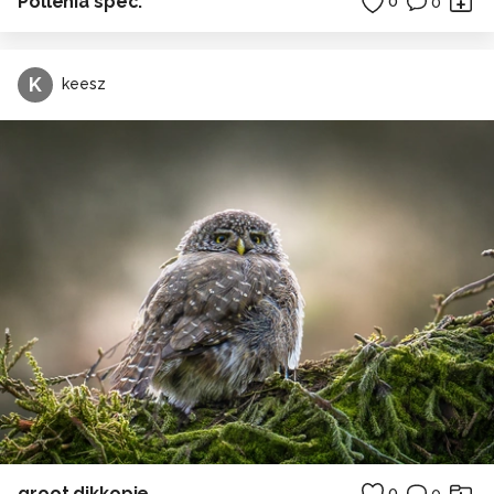
Pollenia spec.
0
0
K
keesz
groot dikkopje
0
0