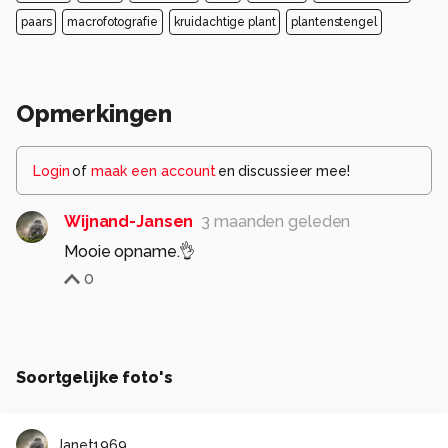
paars
macrofotografie
kruidachtige plant
plantenstengel
Opmerkingen
Login
of
maak een account
en discussieer mee!
Wijnand-Jansen
3 maanden geleden
Mooie opname.👌
0
Soortgelijke foto's
Janet1969