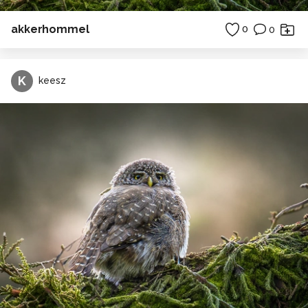
akkerhommel
0
0
K
keesz