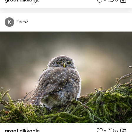
K
keesz
groot dikkopje
0
0