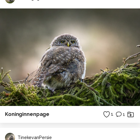
Koninginnenpage
1
1
TinekevanPersie