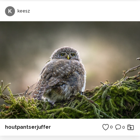
K
keesz
houtpantserjuffer
0
0