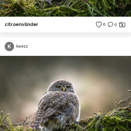
citroenvlinder
0
0
K
keesz