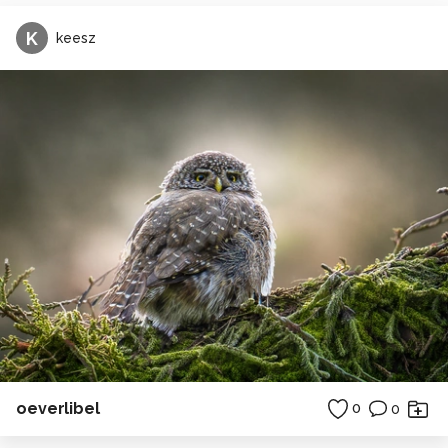
K
keesz
oeverlibel
0
0