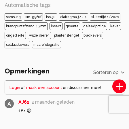
Automatische tags
samsung
sm-g960f
iso 50
diafragma ƒ/2.4
sluitertijd 1/202s
brandpuntafstand 4.3mm
insect
groente
geleedpotige
kever
ongedierte
wilde dieren
plantenstengel
bladkevers
soldaatkevers
macrofotografie
Opmerkingen
Sorteren op
Login
of
maak een account
en discussieer mee!
AJ62
2 maanden geleden
A
18+ 😁
0