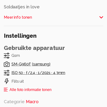
Soldaatjes in love
Alle rechten voorbehouden
Meer info tonen
Instellingen
Gebruikte apparatuur
Gsm
SM-G960F
(
samsung
)
ISO 50 ·
ƒ/2.4 ·
1/202s ·
4.3mm
Flits uit
Alle foto informatie tonen
Categorie
Macro