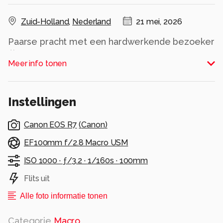
Zuid-Holland
,
Nederland
21 mei, 2026
Paarse pracht met een hardwerkende bezoeker
🐝✨
Meer info tonen
Deze bij gaat niet met lege pootjes naar huis.
Alle rechten voorbehouden
Instellingen
Canon EOS R7
(
Canon
)
EF100mm f/2.8 Macro USM
ISO 1000 ·
ƒ/3.2 ·
1/160s ·
100mm
Flits uit
Alle foto informatie tonen
Categorie
Macro