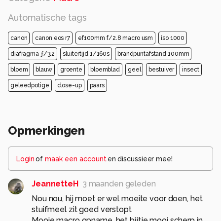
Automatische tags
canon
canon eos r7
ef100mm f/2.8 macro usm
iso 1000
diafragma ƒ/3.2
sluitertijd 1/160s
brandpuntafstand 100mm
bloem
blauw
groente
bloemblad
geel
bestuiver
insect
geleedpotige
close-up
paars
Opmerkingen
Login
of
maak een account
en discussieer mee!
JeannetteH
3 maanden geleden
Nou nou, hij moet er wel moeite voor doen, het
stuifmeel zit goed verstopt
Mooie macro opname, het bijtje mooi scherp in