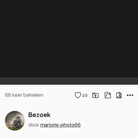
68
keer bekeken
10
Bezoek
door
marjorie-photo66