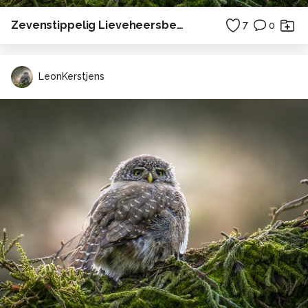
Zevenstippelig Lieveheersbeestje
7
0
LeonKerstjens