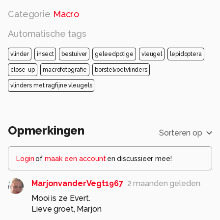
Categorie
Macro
Groeten en prettig weekend, Evert.
Automatische tags
Alle rechten voorbehouden
vlinder
insect
bestuiver
geleedpotige
vleugel
lepidoptera
close-up
macrofotografie
borstelvoetvlinders
vlinders met ragfijne vleugels
Opmerkingen
Sorteren op
Login
of
maak een account
en discussieer mee!
MarjonvanderVegt1967
2 maanden geleden
Mooi is ze Evert.
Lieve groet, Marjon