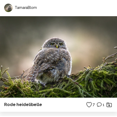
TamaraBlom
Rode heidelibelle
7
1