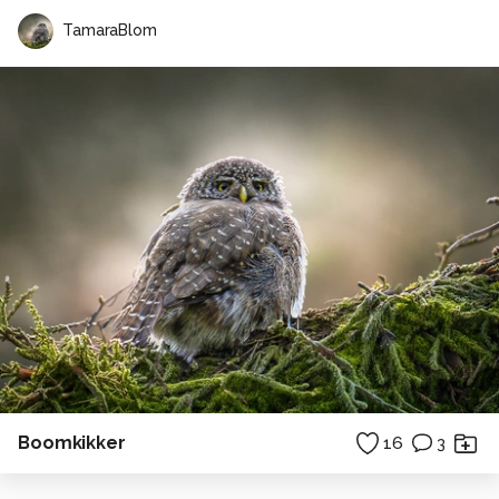
TamaraBlom
Boomkikker
16
3