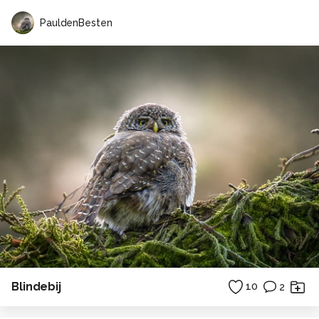
PauldenBesten
Blindebij
10
2