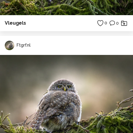
Vleugels
0
0
Ftgrf.nl