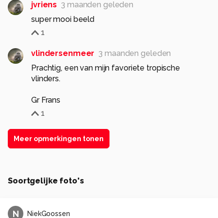
jvriens
3 maanden geleden
super mooi beeld
1
vlindersenmeer
3 maanden geleden
Prachtig, een van mijn favoriete tropische
vlinders.
Gr Frans
1
Meer opmerkingen tonen
Soortgelijke foto's
N
NiekGoossen