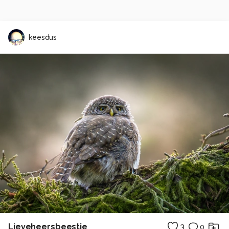
keesdus
Lieveheersbeestje
3
0