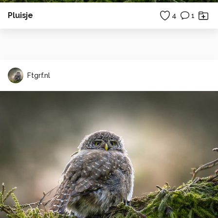
Pluisje
4
1
Ftgrf.nl