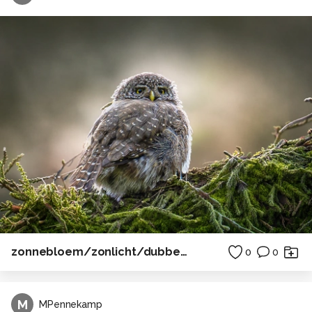
zonnebloem/zonlicht/dubbel licht
0
0
M
MPennekamp