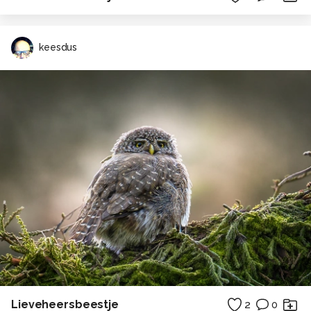
keesdus
Lieveheersbeestje
2
0