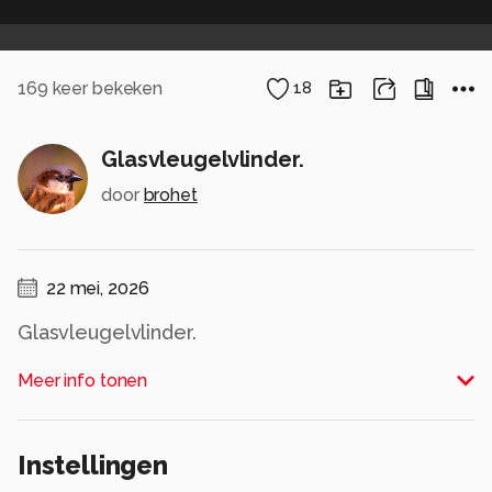
169
keer bekeken
18
Glasvleugelvlinder.
door
brohet
22 mei, 2026
Glasvleugelvlinder.
Meer info tonen
Hartelijk bedankt voor jullie fijne reacties,
waardering en mooie woorden bij mijn vorige
upload ''De Grote Koedoe''. Ik ben er heel erg
Instellingen
blij mee.