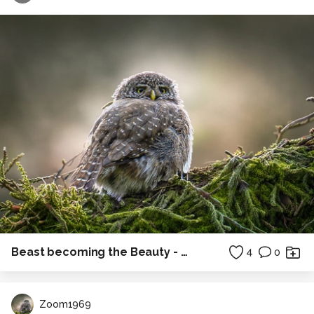
Beast becoming the Beauty - Robber fly
4
0
Zoom1969