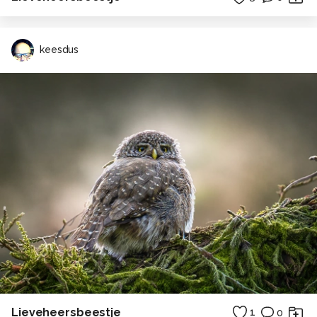
keesdus
Lieveheersbeestje
1
0