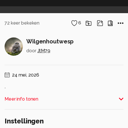
72
keer bekeken
6
Wilgenhoutwesp
door
JtM79
24 mei, 2026
.
Alle rechten voorbehouden
Meer info tonen
Instellingen