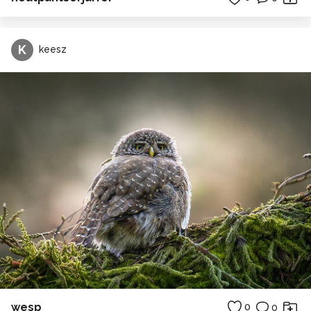
K
keesz
wesp
0
0