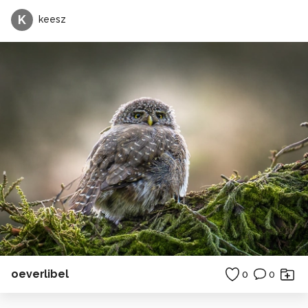
K
keesz
oeverlibel
0
0