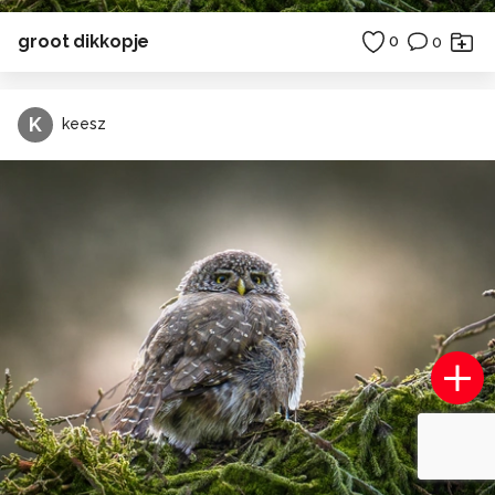
groot dikkopje
0
0
K
keesz