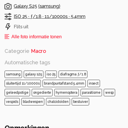
Galaxy S25
(
samsung
)
ISO 25 ·
ƒ/1.8 ·
11/10000s ·
5.4mm
Flits uit
Alle foto informatie tonen
Categorie
Macro
Automatische tags
samsung
galaxy s25
iso 25
diafragma ƒ/1.8
sluitertijd 11/10000s
brandpuntafstand 5.4mm
insect
geleedpotige
ongedierte
hymenoptera
parasitisme
wesp
vespids
bladwespen
chalcidoïden
bestuiver
Opmerkingen