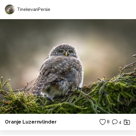
TinekevanPersie
Oranje Luzernvlinder
8
4