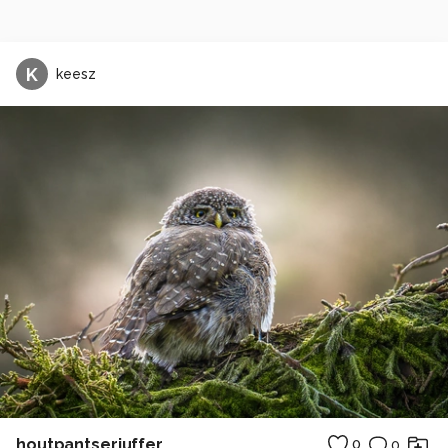
K
keesz
houtpantserjuffer
0
0