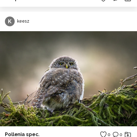
K
keesz
Pollenia spec.
0
0