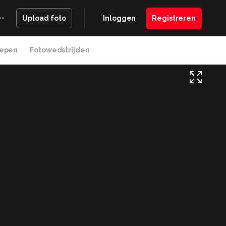
Inloggen
Registreren
Upload foto
epen
Fotowedstrijden