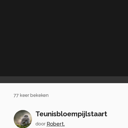
77
keer bekeken
Teunisbloempijlstaart
Robert.
door