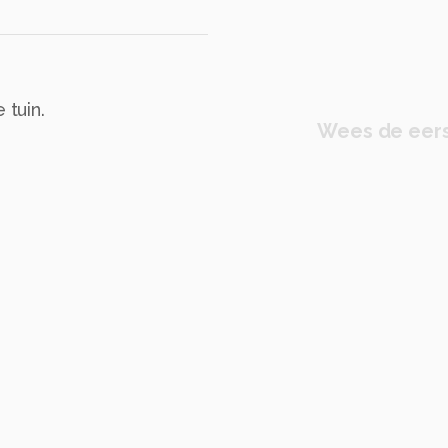
 tuin.
Wees de eers