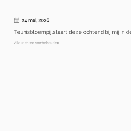
24 mei, 2026
Teunisbloempijlstaart deze ochtend bij mij in de
Alle rechten voorbehouden
Instellingen
X-H2
(
FUJIFILM
)
18-300mm F/3.5-6.3 DiIII-A VC VXD B061X
ISO 3200 ·
ƒ/6.3 ·
1/2000s ·
300mm
Flits uit
Alle foto informatie tonen