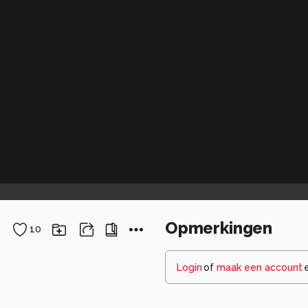
Opmerkingen
10
Login
of
maak een account