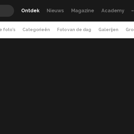
Ontdek
Nieuws
Magazine
Academy
 foto's
Categorieën
Foto van de dag
Galerijen
Gro