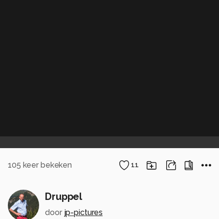
105
keer bekeken
11
Druppel
door
jp-pictures