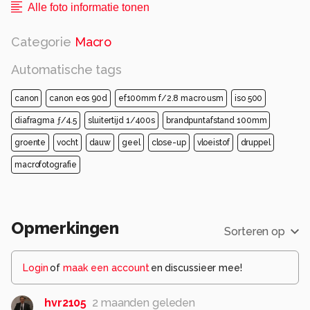
Alle foto informatie tonen
Categorie
Macro
Automatische tags
canon
canon eos 90d
ef100mm f/2.8 macro usm
iso 500
diafragma ƒ/4.5
sluitertijd 1/400s
brandpuntafstand 100mm
groente
vocht
dauw
geel
close-up
vloeistof
druppel
macrofotografie
Opmerkingen
Sorteren op
Login
of
maak een account
en discussieer mee!
hvr2105
2 maanden geleden