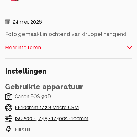
24 mei, 2026
Foto gemaakt in ochtend van druppel hangend
aan blad in struik, waar kleuren tgv reflecties van
Meer info tonen
achtergrond te zien zijn.
Alle rechten voorbehouden
Instellingen
Gebruikte apparatuur
Canon EOS 90D
EF100mm f/2.8 Macro USM
ISO 500 ·
ƒ/4.5 ·
1/400s ·
100mm
Flits uit