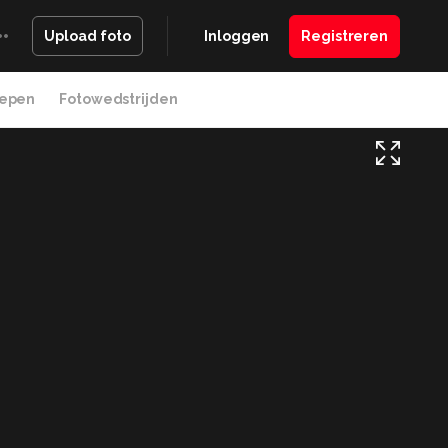
Inloggen
Registreren
Upload foto
epen
Fotowedstrijden