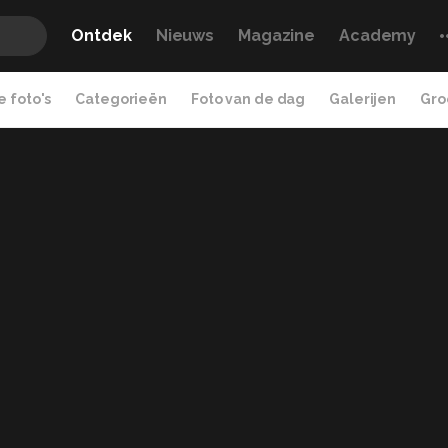
Ontdek
Nieuws
Magazine
Academy
 foto's
Categorieën
Foto van de dag
Galerijen
Gro