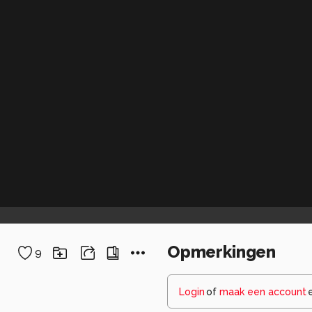
Opmerkingen
9
Login
of
maak een account