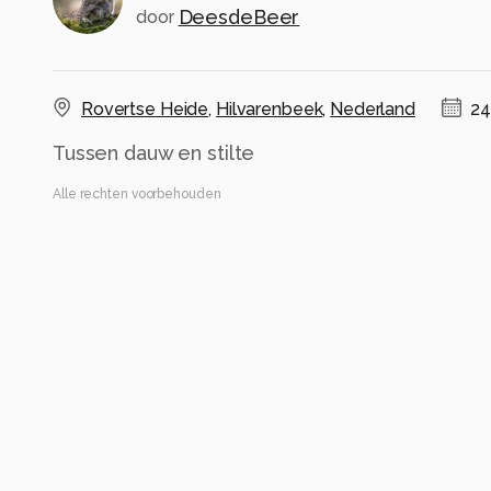
DeesdeBeer
door
Rovertse Heide
,
Hilvarenbeek
,
Nederland
24
Tussen dauw en stilte
Alle rechten voorbehouden
Instellingen
Gebruikte apparatuur
Canon R6 mark II
EF100mm f/2.8L Macro IS USM
ISO 1000 ·
ƒ/4 ·
1/400s ·
100mm
Flits uit