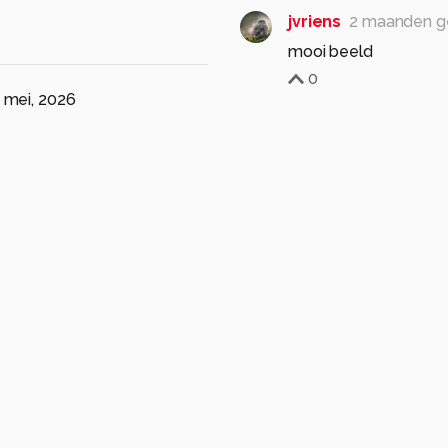
jvriens
2 maanden g
mooi beeld
0
 mei, 2026