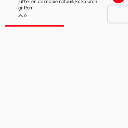
juffer en de mooie natuurlijke kleuren.
gr Ron
0
Meer opmerkingen tonen
Soortgelijke foto's
Ftgrf.nl