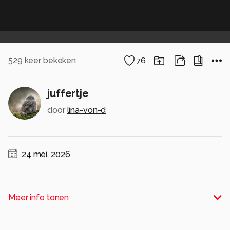
529
keer bekeken
76
juffertje
door
lina-von-d
24 mei, 2026
Het is alweer wat langer geleden dat ik een
Meer info tonen
foto plaats maar alle reaguurders alsnog
bedankt voor alle leuke reacties.