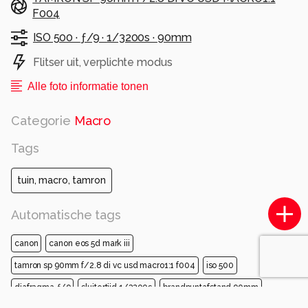
F004
ISO 500 ·
ƒ/9 ·
1/3200s ·
90mm
Flitser uit, verplichte modus
Alle foto informatie tonen
Categorie
Macro
Tags
tuin, macro, tamron
Automatische tags
canon
canon eos 5d mark iii
tamron sp 90mm f/2.8 di vc usd macro1:1 f004
iso 500
diafragma ƒ/9
sluitertijd 1/3200s
brandpuntafstand 90mm