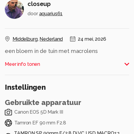
closeup
door
aquarius61
Middelburg
,
Nederland
24 mei, 2026
een bloem in de tuin met macrolens
Alle rechten voorbehouden
Meer info tonen
Instellingen
Gebruikte apparatuur
Canon EOS 5D Mark III
Tamron EF 90 mm F2.8
TAMRON SP 90mm F/2.8 Di VC USD MACRO1:1