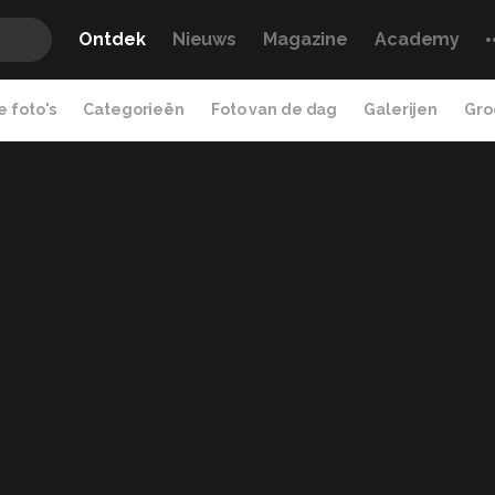
Ontdek
Nieuws
Magazine
Academy
 foto's
Categorieën
Foto van de dag
Galerijen
Gro