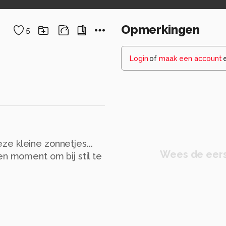
Opmerkingen
5
Login
of
maak een account
e kleine zonnetjes...
Wees de eers
en moment om bij stil te