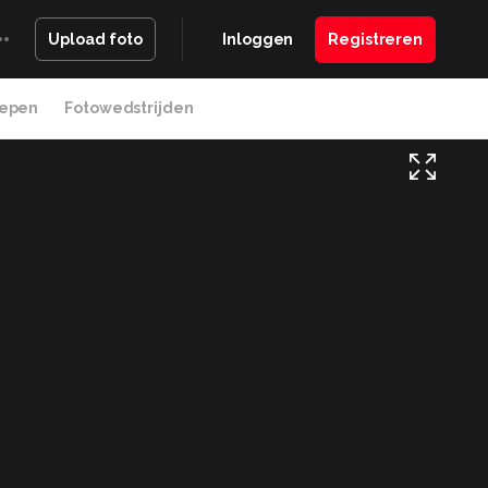
Inloggen
Registreren
Upload foto
epen
Fotowedstrijden