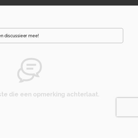
en discussieer mee!
te die een opmerking achterlaat.