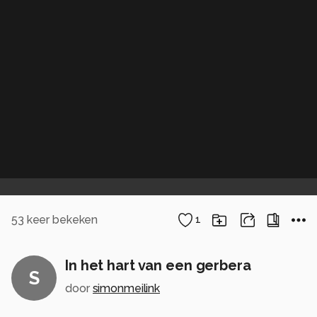
53
keer bekeken
1
In het hart van een gerbera
S
door
simonmeilink