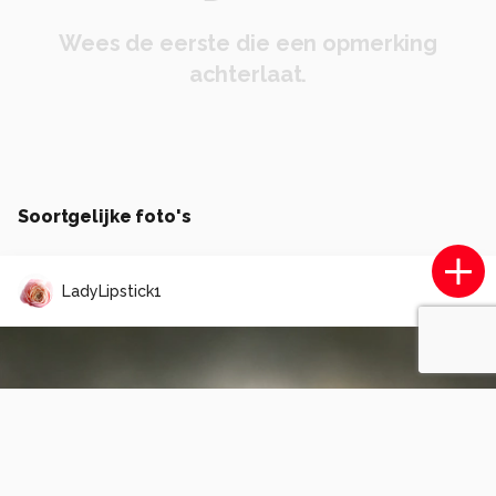
Wees de eerste die een opmerking
achterlaat.
Soortgelijke foto's
LadyLipstick1