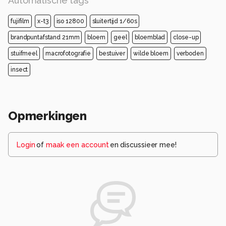
Automatische tags
fujifilm
x-t3
iso 12800
sluitertijd 1/60s
brandpuntafstand 21mm
bloem
geel
bloemblad
close-up
stuifmeel
macrofotografie
bestuiver
wilde bloem
verboden
insect
Opmerkingen
Login
of
maak een account
en discussieer mee!