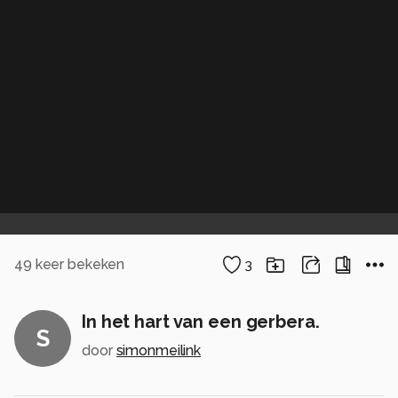
49
keer bekeken
3
In het hart van een gerbera.
S
door
simonmeilink