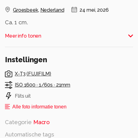
Groesbeek
,
Nederland
24 mei, 2026
Ca. 1 cm.
Alle rechten voorbehouden
Meer info tonen
Instellingen
X-T3
(
FUJIFILM
)
ISO 1600 ·
1/60s ·
21mm
Flits uit
Alle foto informatie tonen
Categorie
Macro
Automatische tags