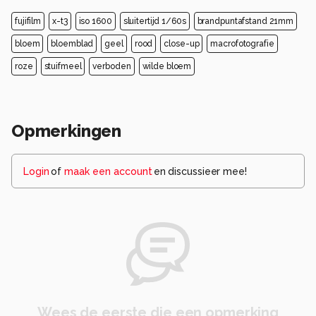
fujifilm
x-t3
iso 1600
sluitertijd 1/60s
brandpuntafstand 21mm
bloem
bloemblad
geel
rood
close-up
macrofotografie
roze
stuifmeel
verboden
wilde bloem
Opmerkingen
Login
of
maak een account
en discussieer mee!
Wees de eerste die een opmerking