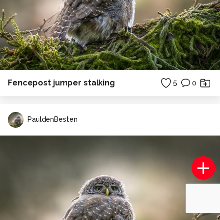
Fencepost jumper stalking
5
0
PauldenBesten