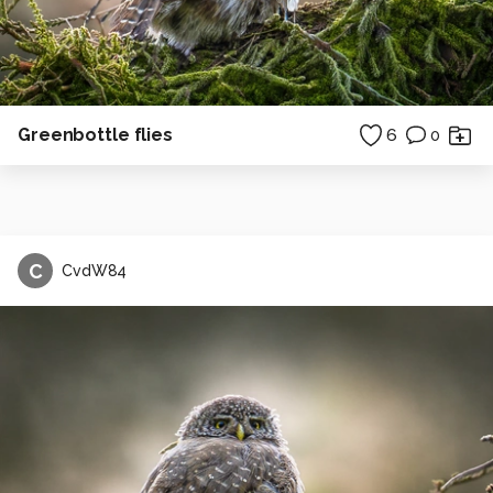
Greenbottle flies
6
0
C
CvdW84