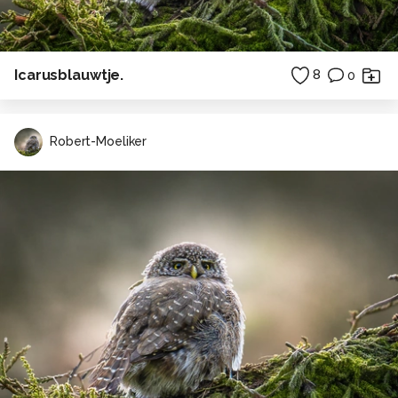
Icarusblauwtje.
8
0
Robert-Moeliker