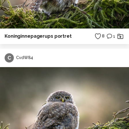
Koninginnepagerups portret
8
1
C
CvdW84