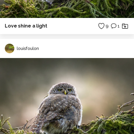
Love shine a light
9
1
louisfoulon