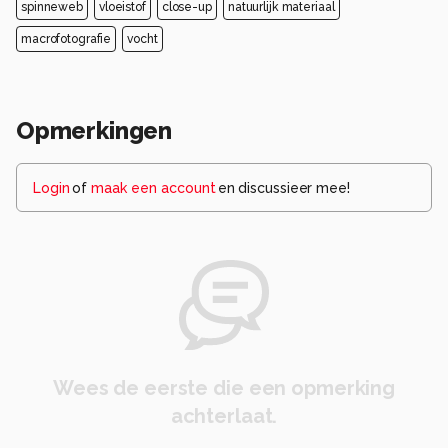
spinneweb
vloeistof
close-up
natuurlijk materiaal
macrofotografie
vocht
Opmerkingen
Login
of
maak een account
en discussieer mee!
Wees de eerste die een opmerking
achterlaat.