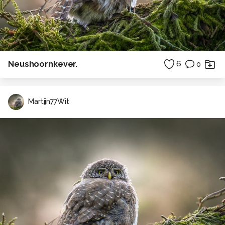
Neushoornkever.
6
0
Martijn77Wit