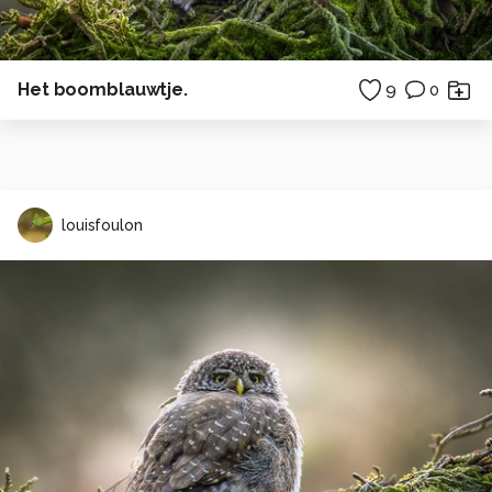
Het boomblauwtje.
9
0
louisfoulon