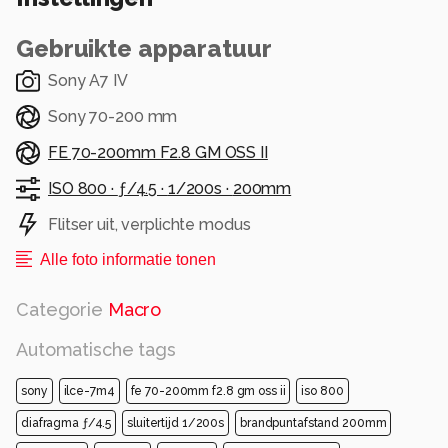
zichtbaar, alsof de boom rustig doorleeft onder
zijn bijzondere deken.
Gebruikte apparatuur
Alle rechten voorbehouden
Sony A7 IV
Sony 70-200 mm
FE 70-200mm F2.8 GM OSS II
ISO 800 ·
ƒ/4.5 ·
1/200s ·
200mm
Flitser uit, verplichte modus
Alle foto informatie tonen
Categorie
Macro
Automatische tags
sony
ilce-7m4
fe 70-200mm f2.8 gm oss ii
iso 800
diafragma ƒ/4.5
sluitertijd 1/200s
brandpuntafstand 200mm