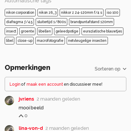
Automatische tags
nikon corporation
nikon z6_3
nikkor z 24-120mm f/4 s
iso 100
diafragma ƒ/4.5
sluitertijd 1/800s
brandpuntafstand 120mm
insect
groente
libellen
geleedpotige
euraziatische blauwtjes
libel
close-up
macrofotografie
netvleugelige insecten
Opmerkingen
Sorteren op
Login
of
maak een account
en discussieer mee!
jvriens
2 maanden geleden
mooi beeld
0
lina-von-d
2 maanden geleden