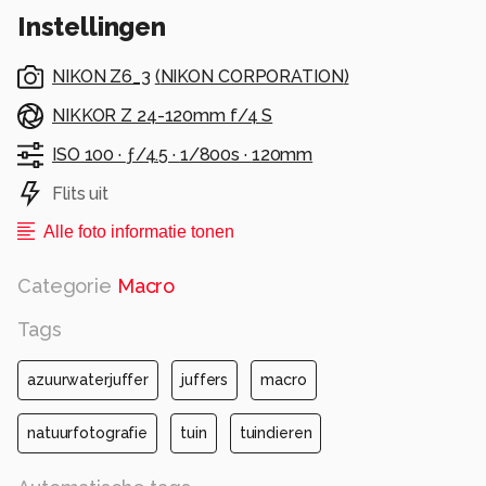
Instellingen
NIKON Z6_3
(
NIKON CORPORATION
)
NIKKOR Z 24-120mm f/4 S
ISO 100 ·
ƒ/4.5 ·
1/800s ·
120mm
Flits uit
Alle foto informatie tonen
Categorie
Macro
Tags
azuurwaterjuffer
juffers
macro
natuurfotografie
tuin
tuindieren