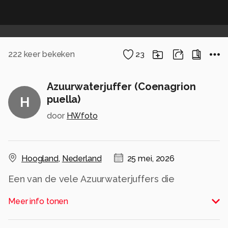
222
keer bekeken
23
Azuurwaterjuffer (Coenagrion
puella)
H
door
HWfoto
Hoogland
,
Nederland
25 mei, 2026
Een van de vele Azuurwaterjuffers die
momenteel in onze tuin te vinden zijn.
Meer info tonen
Alle rechten voorbehouden