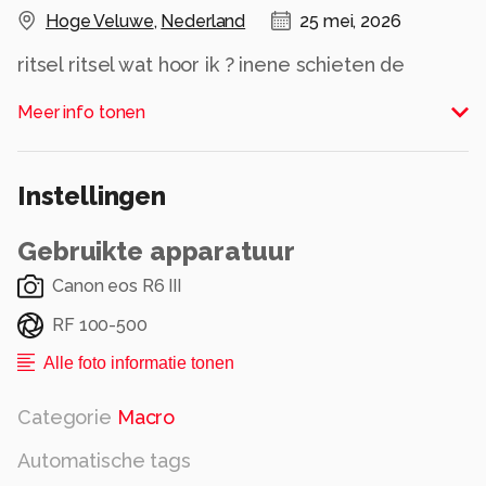
Hoge Veluwe
,
Nederland
25 mei, 2026
ritsel ritsel wat hoor ik ? inene schieten de
hagedissen wg .wachte wordt beloond .
Meer info tonen
voorzichtig verschijnen ze uit de struikjes
Alle rechten voorbehouden
Instellingen
Gebruikte apparatuur
Canon eos R6 III
RF 100-500
Alle foto informatie tonen
Categorie
Macro
Automatische tags