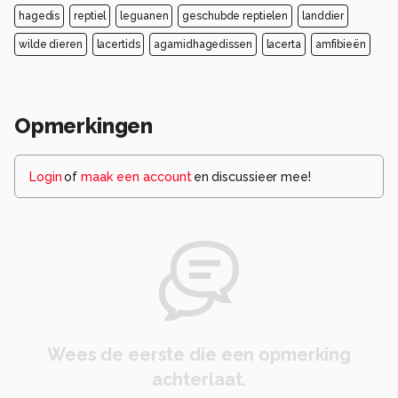
hagedis
reptiel
leguanen
geschubde reptielen
landdier
wilde dieren
lacertids
agamidhagedissen
lacerta
amfibieën
Opmerkingen
Login
of
maak een account
en discussieer mee!
Wees de eerste die een opmerking
achterlaat.