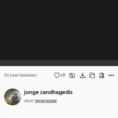
65
keer bekeken
16
jonge zandhagedis
door
Veramulder