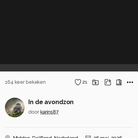
164
keer bekeken
21
In de avondzon
door
karins87