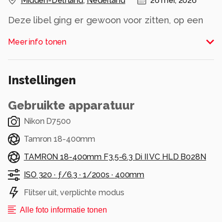
Midden-Delfland
,
Nederland
26 mei, 2026
Deze libel ging er gewoon voor zitten, op een
kaal takje, zo vlak voor mijn neus, in het
Meer info tonen
avondzonnetje.
Alle rechten voorbehouden
Instellingen
Gebruikte apparatuur
Nikon D7500
Tamron 18-400mm
TAMRON 18-400mm F3.5-6.3 Di II VC HLD B028N
ISO 320 ·
ƒ/6.3 ·
1/200s ·
400mm
Flitser uit, verplichte modus
Alle foto informatie tonen