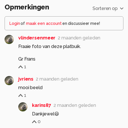
Opmerkingen
Sorteren op
Login
of
maak een account
en discussieer mee!
vlindersenmeer
2 maanden geleden
Fraaie foto van deze platbuik.
Gr Frans
1
jvriens
2 maanden geleden
mooi beeld
1
karins87
2 maanden geleden
Dankjewel😃
0