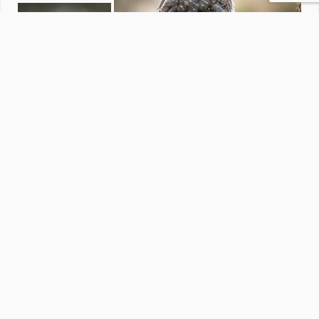
Fotowedstrijd Bewerkte foto
door
redactiezoom
·
1248 foto's
Soortgelijke foto's
LeonKerstjens