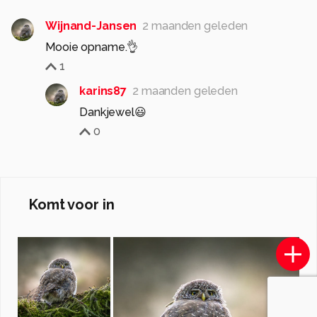
Wijnand-Jansen
2 maanden geleden
Mooie opname.👌
1
karins87
2 maanden geleden
Dankjewel😃
0
Komt voor in