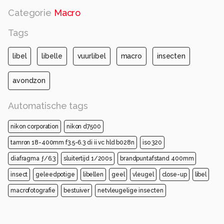
Categorie
Macro
Tags
libel
libelle
vuurlibel
macro
insecten
avondzon
Automatische tags
nikon corporation
nikon d7500
tamron 18-400mm f3.5-6.3 di ii vc hld b028n
iso 320
diafragma ƒ/6.3
sluitertijd 1/200s
brandpuntafstand 400mm
insect
geleedpotige
libellen
geel
vleugel
close-up
libel
macrofotografie
bestuiver
netvleugelige insecten