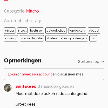
Categorie
Macro
Automatische tags
vlinder
insect
bestuiver
geleedpotige
lepidoptera
vleugel
close-up
macrofotografie
vlinders met ragfijne vleugels
mot
Opmerkingen
Sorteren op
Login
of
maak een account
en discussieer mee!
Santakees
2 maanden geleden
Mooi met deze bokeh in de achtergrond.
Groet Kees