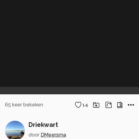
65
keer bekeken
14
Driekwart
door
DMeersma