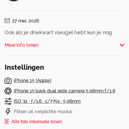
27 mei, 2026
Ook als je driekwart vleugel hebt kun je nog
vliegen.
Meer info tonen
Alle rechten voorbehouden
Instellingen
iPhone 15
(
Apple
)
iPhone 15 back dual wide camera 5.96mm f/1.6
ISO 32 ·
ƒ/1.6 ·
1/775s ·
5.96mm
Flitser uit, verplichte modus
Alle foto informatie tonen