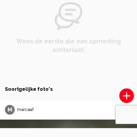
Wees de eerste die een opmerking
achterlaat.
Soortgelijke foto's
M
marcaaf