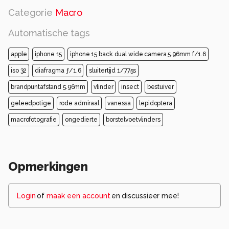
Categorie
Macro
Automatische tags
apple
iphone 15
iphone 15 back dual wide camera 5.96mm f/1.6
iso 32
diafragma ƒ/1.6
sluitertijd 1/775s
brandpuntafstand 5.96mm
vlinder
insect
bestuiver
geleedpotige
rode admiraal
vanessa
lepidoptera
macrofotografie
ongedierte
borstelvoetvlinders
Opmerkingen
Login
of
maak een account
en discussieer mee!