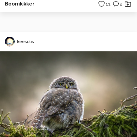
Boomkikker
11
2
keesdus