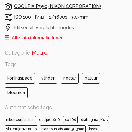
COOLPIX P950
(
NIKON CORPORATION
)
ISO 100 ·
ƒ/4.5 ·
1/1600s ·
30.3mm
Flitser uit, verplichte modus
Alle foto informatie tonen
Categorie
Macro
Tags
koningspage
vlinder
nectar
natuur
bloemen
Automatische tags
nikon corporation
coolpix p950
iso 100
diafragma ƒ/4.5
sluitertijd 1/1600s
brandpuntafstand 30.3mm
insect