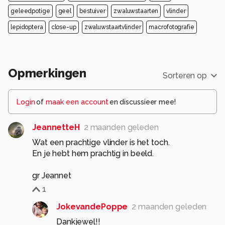
geleedpotige
geel
bestuiver
zwaluwstaarten
vlinder
lepidoptera
close-up
zwaluwstaartvlinder
macrofotografie
Opmerkingen
Sorteren op
Login
of
maak een account
en discussieer mee!
JeannetteH
2 maanden geleden
Wat een prachtige vlinder is het toch.
En je hebt hem prachtig in beeld.
gr Jeannet
1
JokevandePoppe
2 maanden geleden
Dankjewel!!