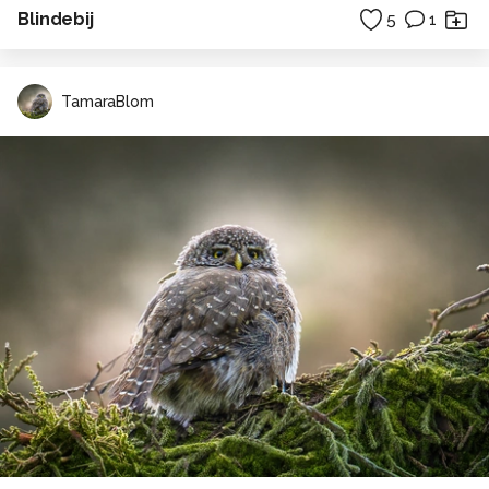
Blindebij
5
1
TamaraBlom