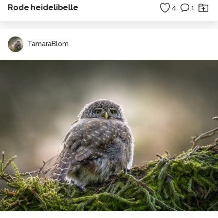
Rode heidelibelle
4
1
TamaraBlom