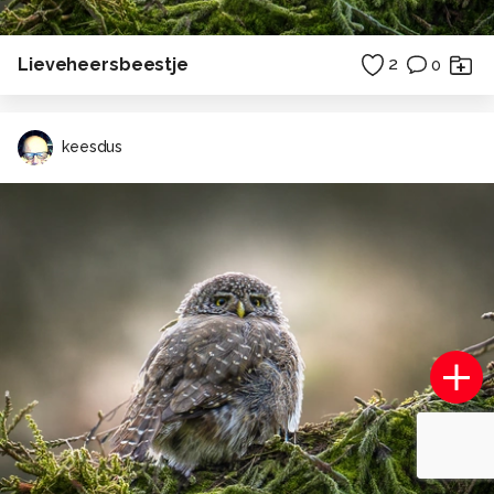
Lieveheersbeestje
2
0
keesdus