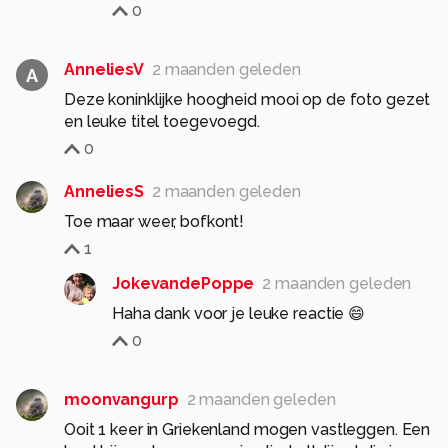
0
AnneliesV
2 maanden geleden
A
Deze koninklijke hoogheid mooi op de foto gezet
en leuke titel toegevoegd.
0
AnneliesS
2 maanden geleden
Toe maar weer, bofkont!
1
JokevandePoppe
2 maanden geleden
Haha dank voor je leuke reactie 😄
0
moonvangurp
2 maanden geleden
Ooit 1 keer in Griekenland mogen vastleggen. Een