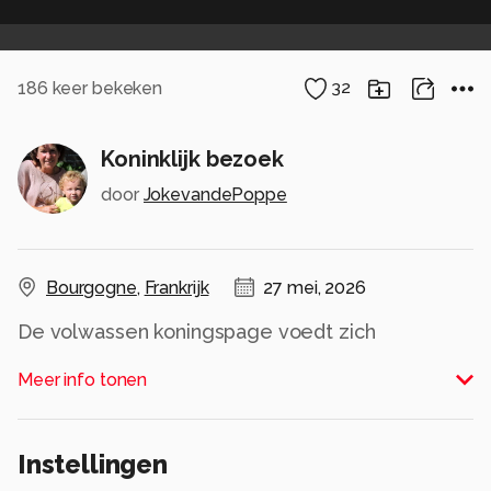
186
keer bekeken
32
Koninklijk bezoek
door
JokevandePoppe
Bourgogne
,
Frankrijk
27 mei, 2026
De volwassen koningspage voedt zich
uitsluitend met nectar van bloemen.
Meer info tonen
Alle rechten voorbehouden
Instellingen