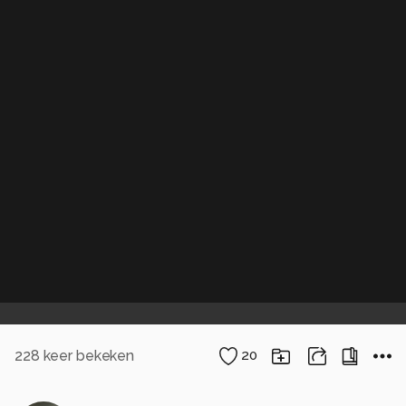
228
keer bekeken
20