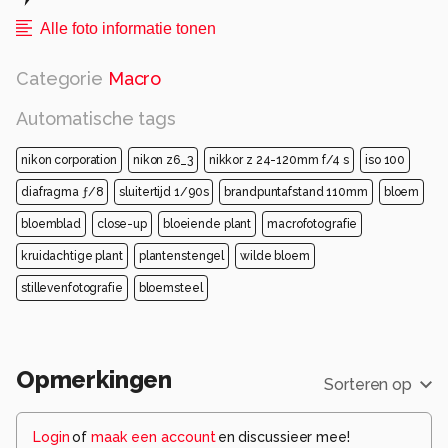
Alle foto informatie tonen
Categorie
Macro
Automatische tags
nikon corporation
nikon z6_3
nikkor z 24-120mm f/4 s
iso 100
diafragma ƒ/8
sluitertijd 1/90s
brandpuntafstand 110mm
bloem
bloemblad
close-up
bloeiende plant
macrofotografie
kruidachtige plant
plantenstengel
wilde bloem
stillevenfotografie
bloemsteel
Opmerkingen
Sorteren op
Login
of
maak een account
en discussieer mee!