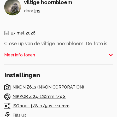
viltige hoornbloem
door
tps
27 mei, 2026
Close up van de viltige hoornbloem. De foto is
bewerkt in creatieve kleuren
Meer info tonen
Alle rechten voorbehouden
Instellingen
NIKON Z6_3
(
NIKON CORPORATION
)
NIKKOR Z 24-120mm f/4 S
ISO 100 ·
ƒ/8 ·
1/90s ·
110mm
Flits uit