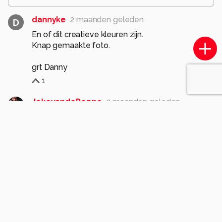
dannyke
2 maanden geleden
D
En of dit creatieve kleuren zijn.
Knap gemaakte foto.
grt Danny
1
JokevandePoppe
2 maanden geleden
Een beeldschone foto heb je gemaakt van deze
hoornbloemen!!
Groet Joke
1
jvriens
2 maanden geleden
heel mooi belicht beeld met een fijne kleur
1