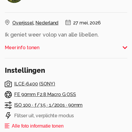
Overijssel
,
Nederland
27 mei, 2026
Ik geniet weer volop van alle libellen.
Alle rechten voorbehouden
Meer info tonen
Instellingen
ILCE-6400
(
SONY
)
FE 90mm F2.8 Macro G OSS
ISO 100 ·
ƒ/3.5 ·
1/200s ·
90mm
Flitser uit, verplichte modus
Alle foto informatie tonen