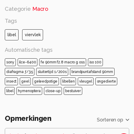
Categorie
Macro
Tags
libel
viervlek
Automatische tags
sony
ilce-6400
fe 90mm f2.8 macro g oss
iso 100
diafragma ƒ/3.5
sluitertijd 1/200s
brandpuntafstand 90mm
insect
geel
geleedpotige
libellen
vleugel
ongedierte
libel
hymenoptera
close-up
bestuiver
Opmerkingen
Sorteren op