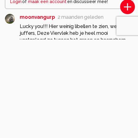
Login
of
maak een account
en discussieer mee!
moonvangurp
2 maanden geleden
Lucky you!!! Hier weinig libellen te zien, wel veel
juffers, Deze Viervlek heb je heel mooi
vastgelegd zo tussen het groen en haarscherp
van op tot puntje van de staart!!!! gr. moon
1
JeannetteH
2 maanden geleden
Mooie foto van deze Viervlek
Goed scherp en mooi met de vleugels gespreid
Mooie natuurlijke kleuren en voor een fijne
compositie gekozen
gr Jeannet
1
vlindersenmeer
2 maanden geleden