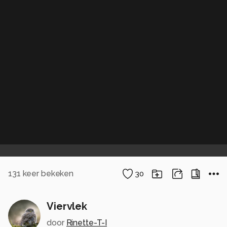
131
keer bekeken
30
Viervlek
door
Rinette-T-I