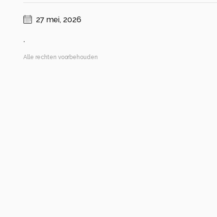
27 mei, 2026
.
Alle rechten voorbehouden
Instellingen
Galaxy S25
(
samsung
)
ISO 25 ·
ƒ/2.4 ·
1/1250s ·
7mm
Flits uit
Alle foto informatie tonen
Categorie
Macro
Automatische tags