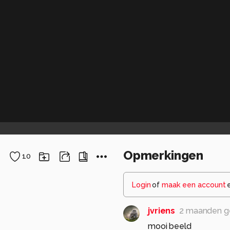
Opmerkingen
10
Login
of
maak een account
jvriens
2 maanden g
mooi beeld