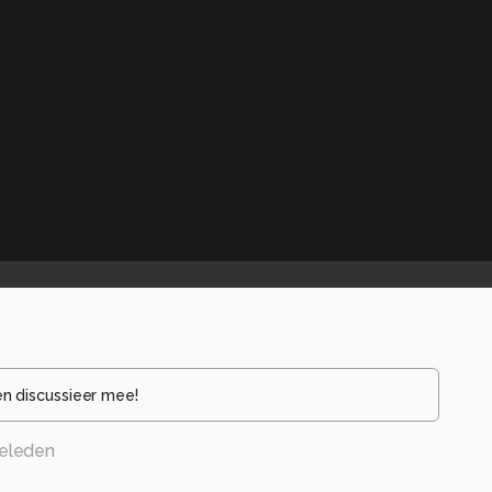
en discussieer mee!
eleden