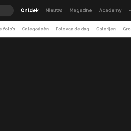
Ontdek
Nieuws
Magazine
Academy
 foto's
Categorieën
Foto van de dag
Galerijen
Gro