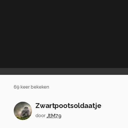
69
keer bekeken
Zwartpootsoldaatje
JtM79
door