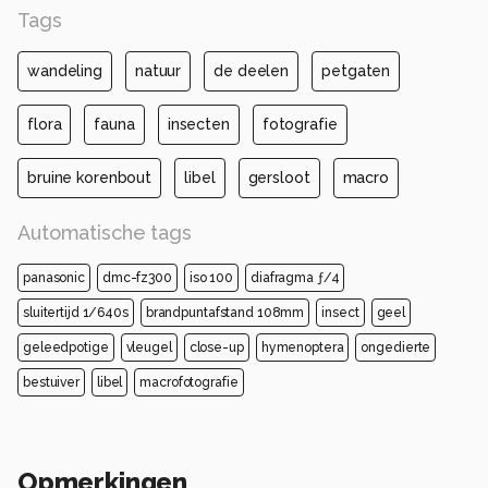
Tags
wandeling
natuur
de deelen
petgaten
flora
fauna
insecten
fotografie
bruine korenbout
libel
gersloot
macro
Automatische tags
panasonic
dmc-fz300
iso 100
diafragma ƒ/4
sluitertijd 1/640s
brandpuntafstand 108mm
insect
geel
geleedpotige
vleugel
close-up
hymenoptera
ongedierte
bestuiver
libel
macrofotografie
Opmerkingen