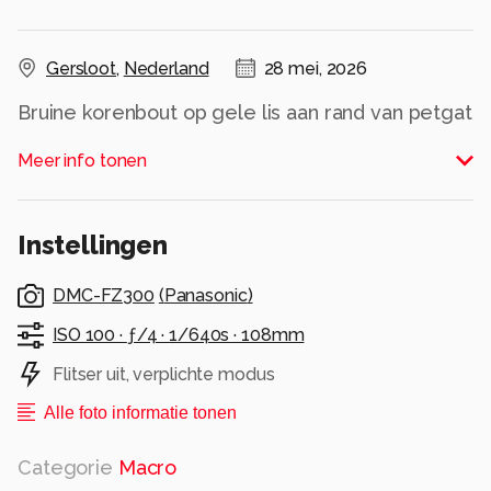
Gersloot
,
Nederland
28 mei, 2026
Bruine korenbout op gele lis aan rand van petgat
in de Deelen
Meer info tonen
Alle rechten voorbehouden
Instellingen
DMC-FZ300
(
Panasonic
)
ISO 100 ·
ƒ/4 ·
1/640s ·
108mm
Flitser uit, verplichte modus
Alle foto informatie tonen
Categorie
Macro