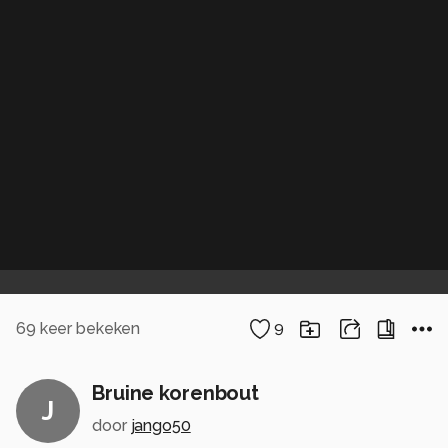
69
keer bekeken
9
Bruine korenbout
J
door
jango50